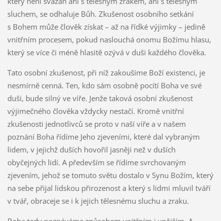
který není svázán ani s tělesným zrakem, ani s tělesným
sluchem, se odhaluje Bůh. Zkušenost osobního setkání
s Bohem může člověk získat – až na řídké výjimky – jedině
vnitřním procesem, pokud naslouchá onomu Božímu hlasu,
který se více či méně hlasitě ozývá v duši každého člověka.
Tato osobní zkušenost, při níž zakoušíme Boží existenci, je
nesmírně cenná. Ten, kdo sám osobně pocítí Boha ve své
duši, bude silný ve víře. Jenže taková osobní zkušenost
výjimečného člověka vždycky nestačí. Kromě vnitřní
zkušenosti jednotlivců se proto v naší víře a v našem
poznání Boha řídíme Jeho zjeveními, které dal vybraným
lidem, v jejichž duších hovořil jasněji než v duších
obyčejných lidí. A především se řídíme svrchovaným
zjevením, jehož se tomuto světu dostalo v Synu Božím, který
na sebe přijal lidskou přirozenost a který s lidmi mluvil tváří
v tvář, obraceje se i k jejich tělesnému sluchu a zraku.