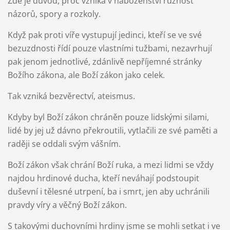
Zde je důvod, proč vzniká v náboženství různost
názorů, spory a rozkoly.
Když pak proti víře vystupují jedinci, kteří se ve své
bezuzdnosti řídí pouze vlastními tužbami, nezavrhují
pak jenom jednotlivé, zdánlivě nepříjemné stránky
Božího zákona, ale Boží zákon jako celek.
Tak vzniká bezvěrectví, ateismus.
Kdyby byl Boží zákon chráněn pouze lidskými silami,
lidé by jej už dávno překroutili, vytlačili ze své paměti a
raději se oddali svým vášním.
Boží zákon však chrání Boží ruka, a mezi lidmi se vždy
najdou hrdinové ducha, kteří neváhají podstoupit
duševní i tělesné utrpení, ba i smrt, jen aby uchránili
pravdy víry a věčný Boží zákon.
S takovými duchovními hrdiny jsme se mohli setkat i ve