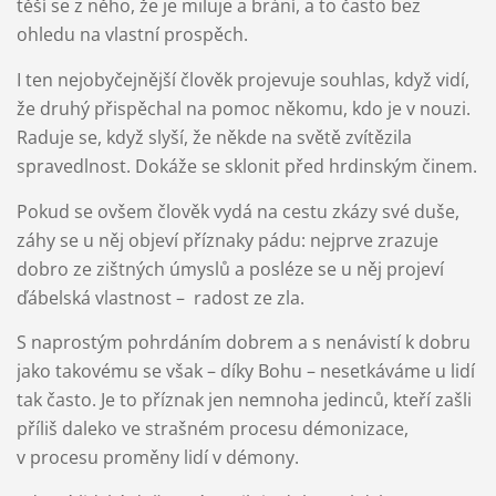
těší se z něho, že je miluje a brání, a to často bez
ohledu na vlastní prospěch.
I ten nejobyčejnější člověk projevuje souhlas, když vidí,
že druhý přispěchal na pomoc někomu, kdo je v nouzi.
Raduje se, když slyší, že někde na světě zvítězila
spravedlnost. Dokáže se sklonit před hrdinským činem.
Pokud se ovšem člověk vydá na cestu zkázy své duše,
záhy se u něj objeví příznaky pádu: nejprve zrazuje
dobro ze zištných úmyslů a posléze se u něj projeví
ďábelská vlastnost – radost ze zla.
S naprostým pohrdáním dobrem a s nenávistí k dobru
jako takovému se však – díky Bohu – nesetkáváme u lidí
tak často. Je to příznak jen nemnoha jedinců, kteří zašli
příliš daleko ve strašném procesu démonizace,
v procesu proměny lidí v démony.