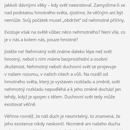
jakkoli dávnými věky – kdy svět neexistoval. Zamyslíme-li se
nad podstatou hmotného světa, zjistíme, že věčným ani být
nemůže. Svůj počátek musel „obdržet“ od nehmotné příčiny.
Existuje však na světě vůbec něco nehmotného? Není vše, co
je v nás a kolem nás, pouze hmotné?
Jistěže ne! Nehmotný svět známe daleko lépe než svět
hmotný, neboť s ním máme bezprostřední a osobní
zkušenost. Nehmotný neboli duchovní svět se projevuje
v našem rozumu, v našich citech a vůli. Na rozdíl od
hmotného světa, který je vystaven rozkladu a změně, svět
nehmotný rozkladu nepodléhá a k jeho změně dochází jen
tehdy, když je spojen s tělem. Duchovní svět tedy může
existovat věčně.
Věříme rovněž, že náš duch je nesmrtelný, to znamená, že
jeho existence nikdy neskončí. Nicméně ani našeho ducha