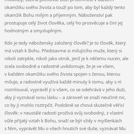
okamžiku svého života a touží po tom, aby byl každý tento
okamžik Bohu milým a příjemným. Náboženství pak
prostupuje celý život člověka, celý ho prosvěcuje a činí jej
hodnotným a smysluplným.
Kdo je tedy nábožensky založený člověk? Je to člověk, který
má vztah k Bohu. Představme si milujícího muže, který si
nikoli zatrpkle, nikoli jako otrok, jenž je k něčemu nucen, ale
zcela svobodně a radostně uvědomuje, že je ve všem,
v každém okamžiku svého života spojen s ženou, kterou
miluje, a radostně využívá každé minuty k tomu, aby s ní
rozmlouval, vyprávěl jí o všem, co se odehrává v jeho duši,
aby jí vyznával svou lásku – a zároveň se snaží neučinit nic,
co by ji mohlo roztrpčit. Podobně se chová skutečně věřící
člověk: v neustálé radosti prožívá svůj svobodný, z vlastní
vůle přijatý vztah k Bohu, snaží se být vždy v myšlenkách
s Ním, vyprávět Mu o všech hnutích své duše, vyznávat Mu