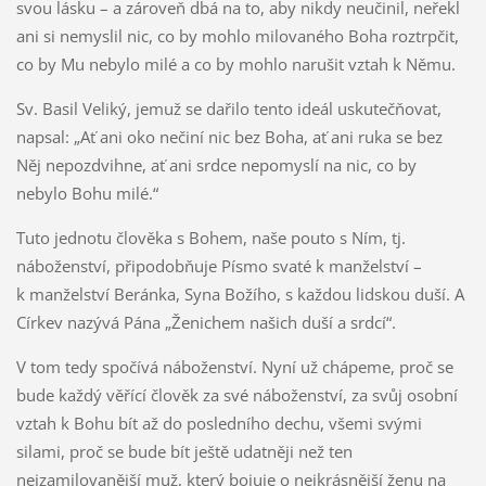
svou lásku – a zároveň dbá na to, aby nikdy neučinil, neřekl
ani si nemyslil nic, co by mohlo milovaného Boha roztrpčit,
co by Mu nebylo milé a co by mohlo narušit vztah k Němu.
Sv. Basil Veliký, jemuž se dařilo tento ideál uskutečňovat,
napsal: „Ať ani oko nečiní nic bez Boha, ať ani ruka se bez
Něj nepozdvihne, ať ani srdce nepomyslí na nic, co by
nebylo Bohu milé.“
Tuto jednotu člověka s Bohem, naše pouto s Ním, tj.
náboženství, připodobňuje Písmo svaté k manželství –
k manželství Beránka, Syna Božího, s každou lidskou duší. A
Církev nazývá Pána „Ženichem našich duší a srdcí“.
V tom tedy spočívá náboženství. Nyní už chápeme, proč se
bude každý věřící člověk za své náboženství, za svůj osobní
vztah k Bohu bít až do posledního dechu, všemi svými
silami, proč se bude bít ještě udatněji než ten
nejzamilovanější muž, který bojuje o nejkrásnější ženu na