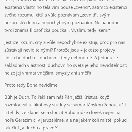
existenci vlastního těla vím pouze „zvenčí“, zatímco existenci
svého rozumu, citů a vůle poznávám „zevnitř“, svým
bezprostředním a nepochybným poznáním. Ne náhodou
tvrdí známá filosofická poučka: „Myslím, tedy jsem.“
Jestliže rozum, city a vůle nepochybně existují, proč pro nás
zůstávají neviditelnými? Protože jsou – jakožto projevy
lidského ducha – duchovní, tedy nehmotné. A jednou ze
základních vlastností duchovního světa je jeho neviditelnost;
nelze jej vnímat vnějšími smysly ani změřit.
Proto tedy Boha nevidíme.
Bůh je Duch. To řekl sám náš Pán Ježíš Kristus, když
rozmlouval u Jákobovy studny se samaritánskou ženou; učil
ji tehdy, že klanět se a sloužit Bohu může člověk nejen na
hoře Gerazim či v Jeruzalémě, ale na jakémkoli místě, pokud
tak činí „v duchu a pravdě“.