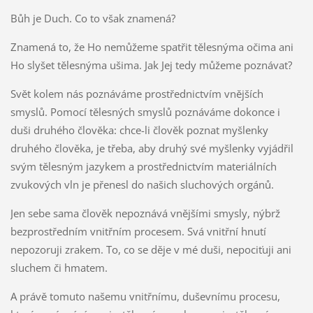
Bůh je Duch. Co to však znamená?
Znamená to, že Ho nemůžeme spatřit tělesnýma očima ani
Ho slyšet tělesnýma ušima. Jak Jej tedy můžeme poznávat?
Svět kolem nás poznáváme prostřednictvím vnějších
smyslů. Pomocí tělesných smyslů poznáváme dokonce i
duši druhého člověka: chce-li člověk poznat myšlenky
druhého člověka, je třeba, aby druhý své myšlenky vyjádřil
svým tělesným jazykem a prostřednictvím materiálních
zvukových vln je přenesl do našich sluchových orgánů.
Jen sebe sama člověk nepoznává vnějšími smysly, nýbrž
bezprostředním vnitřním procesem. Svá vnitřní hnutí
nepozoruji zrakem. To, co se děje v mé duši, nepociťuji ani
sluchem či hmatem.
A právě tomuto našemu vnitřnímu, duševnímu procesu,