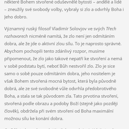
některé Bohem stvořené oduševnělé bytosti – andělé a lidé
– zneužily své svobody volby, vybraly si zlo a odvrhly Boha i
Jeho dobro.
Významný ruský filosof Vladimír Solovjov ve svých
Třech
rozhovorech
nicméně namítá, že zlo není jen odmítáním
dobra, ale že jde o aktivní zlou sílu. To je naprosto správné.
Abychom pochopili tento zdánlivý rozpor, musíme
připomenout, že zlo jako takové nepatří ke stvoření a nemá
v sobě podstatu bytí, neboť Bůh nestvořil zlo. Zlo je sice
samo o sobě pouze odmítáním dobra, jeho nositelem je
však Bohem stvořená mocná bytost, která byla původně
dobrá, ale ze své svobodné vůle odvrhla předobrotivého
Boha, a stala se tak původcem zla. Tato prvotina stvoření,
stvořená podle obrazu a podoby Boží (stejně jako později
člověk), obdržela při svém stvoření od Boha maximální
možnou sílu ke konání dobra.