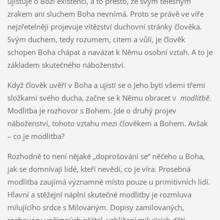
ujišťuje o Boží existenci, a to přesto, že svým tělesným
zrakem ani sluchem Boha nevnímá. Proto se právě ve víře
nejzřetelněji projevuje vítězství duchovní stránky člověka.
Svým duchem, tedy rozumem, citem a vůlí, je člověk
schopen Boha chápat a navázat k Němu osobní vztah. A to je
základem skutečného náboženství.
Když člověk uvěří v Boha a ujistí se o Jeho bytí všemi třemi
složkami svého ducha, začne se k Němu obracet v
modlitbě
.
Modlitba je rozhovor s Bohem. Jde o druhý projev
náboženství, tohoto vztahu mezi člověkem a Bohem. Avšak
– co je modlitba?
Rozhodně to není nějaké „doprošování se“ něčeho u Boha,
jak se domnívají lidé, kteří nevědí, co je víra. Prosebná
modlitba zaujímá významné místo pouze u primitivních lidí.
Hlavní a stěžejní náplní skutečné modlitby je rozmluva
milujícího srdce s Milovaným. Dopisy zamilovaných,