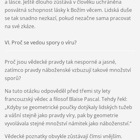
a lásce. Ještě dlouho zůstává v člověku uchráněna
posvátná schopnost lásky k Božím věcem. Lidská duše
se tak snadno nezkazí, pokud nezačne sama pracovat
na své zkáze.
VI. Proč se vedou spory o víru?
Proč jsou vědecké pravdy tak nesporné a jasné,
zatímco pravdy náboženské vzbuzují takové množství
sporů?
Na tuto otázku odpověděl před třemi sty lety
francouzský vědec a filosof Blaise Pascal. Tehdy řekl:
„Kdyby se geometrické poučky dotýkaly lidských tužeb
a vášní stejně jako pravdy víry, pak by geometrie
vyvolávala stejné množství námitek jako náboženství.“
Vědecké poznatky obvykle zůstávají čímsi vnějším.