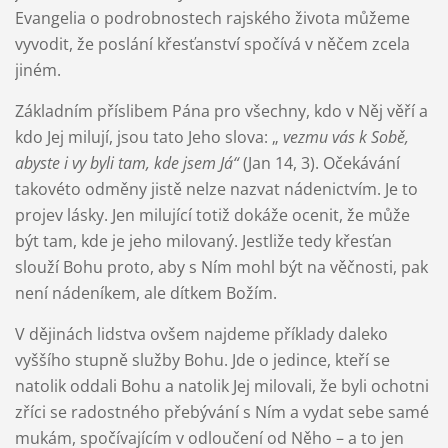
Evangelia o podrobnostech rajského života můžeme
vyvodit, že poslání křesťanství spočívá v něčem zcela
jiném.
Základním příslibem Pána pro všechny, kdo v Něj věří a
kdo Jej milují, jsou tato Jeho slova: „
vezmu vás k Sobě,
abyste i vy byli tam, kde jsem Já“
(Jan 14, 3). Očekávání
takovéto odměny jistě nelze nazvat nádenictvím. Je to
projev lásky. Jen milující totiž dokáže ocenit, že může
být tam, kde je jeho milovaný. Jestliže tedy křesťan
slouží Bohu proto, aby s Ním mohl být na věčnosti, pak
není nádeníkem, ale dítkem Božím.
V dějinách lidstva ovšem najdeme příklady daleko
vyššího stupně služby Bohu. Jde o jedince, kteří se
natolik oddali Bohu a natolik Jej milovali, že byli ochotni
zříci se radostného přebývání s Ním a vydat sebe samé
mukám, spočívajícím v odloučení od Něho – a to jen