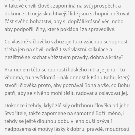
V takové chvíli člověk zapomíná na svůj prospěch, a
dokonce i ti nejziskuchtivější lidé jsou schopni obětovat
část svého bohatství, aby si dopřáli krásné věci nebo
aby podpořili činy, které pokládají za spravedlivé.
Co vlastně v člověku vzbuzuje tuto vzácnou schopnost
třeba jen na chvíli odložit své vlastní kalkulace a
nezištně se kochat vítězstvím pravdy, dobra a krásy?
Pramenem této schopnosti lidského nitra je jeho – tu
vědomá, tu nevědomá – náklonnost k Pánu Bohu, který
stvořil člověka proto, aby poznával Boha a vše, co Bohu
patří, aby se z Něho mohl těšit, radovat a oslavovat Jej.
Dokonce i tehdy, když zlé síly odtrhnou člověka od jeho
Stvořitele, takže zapomene na samotné Boží jméno, i
tehdy se ještě dlouhou dobu v jeho duši ozývají
nadpozemské motivy lásky k dobru, pravdě, moudrosti