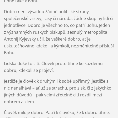
tíhne také k Bohu.
Dobro není výsadou žádné politické strany,
společenské vrstvy, rasy či národa, žádné skupiny lidí či
jednotlivce. Dobro je všechno to, co patří Bohu. Jeden
z významných ruských biskupů, zesnulý metropolita
Antonij Kyjevský učil, že veškeré dobro, ať je
uskutečňováno kdekoli a kýmkoli, nezměnitelně přísluší
Bohu.
Lidská duše to cítí. Člověk proto tíhne ke každému
dobru, kdekoli se projeví.
Jestliže je člověk k druhým i k sobě upřímný, jestliže si
nic nenalhává – ať už ze strachu, pro zisk, či z jakýchkoli
jiných důvodů – pak velmi zřetelně cítí rozdíl mezi
dobrem a zlem.
Člověk miluje dobro. Patří k člověku, že k dobru tíhne,