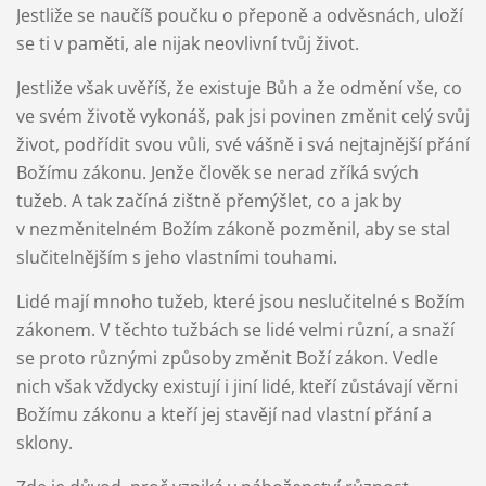
Jestliže se naučíš poučku o přeponě a odvěsnách, uloží
se ti v paměti, ale nijak neovlivní tvůj život.
Jestliže však uvěříš, že existuje Bůh a že odmění vše, co
ve svém životě vykonáš, pak jsi povinen změnit celý svůj
život, podřídit svou vůli, své vášně i svá nejtajnější přání
Božímu zákonu. Jenže člověk se nerad zříká svých
tužeb. A tak začíná zištně přemýšlet, co a jak by
v nezměnitelném Božím zákoně pozměnil, aby se stal
slučitelnějším s jeho vlastními touhami.
Lidé mají mnoho tužeb, které jsou neslučitelné s Božím
zákonem. V těchto tužbách se lidé velmi různí, a snaží
se proto různými způsoby změnit Boží zákon. Vedle
nich však vždycky existují i jiní lidé, kteří zůstávají věrni
Božímu zákonu a kteří jej stavějí nad vlastní přání a
sklony.