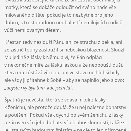
matky, která se dokáže odloučit od svého nade vše
milovaného dítěte, pokud je to nezbytné pro jeho
dobro, s trestuhodnou nedbalostí nemilujících rodičů
vůči nemilovaným dětem.
Křesťan tedy neslouží Pánu ani ze strachu z pekla, ani
ze zištné touhy zasloužit si nebeskou blaženost. Slouží
Mu jedině z lásky k Němu a ví, že Pán odplácí
v nekonečné míře za lásku láskou a že neopouští duši,
která mu zůstává věrnou, ani ve stavu nejhlubší bídy,
ale vždy ji přitáhne k Sobě – aby se naplnilo Jeho slovo:
„abyste i vy byli tam, kde jsem Já“.
Špatná je nevěsta, která se vdává nikoli z lásky
k ženichu, ale protože doufá, že u něj nalezne bohatství
a potěšení. Pokud však dychtí po svém ženichu z lásky
a zároveň ví o jeho bohatství a blahosklonnosti, takže si
je jista svým budoucím štěstím – pak je to jen přirozené