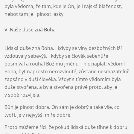
byla vědoma, že tam, kde je On, je i rajská blaženost,
neboť tam je i plnost lásky.
V. Naše duše zná Boha
Lidská duše zná Boha. I kdyby se vlny bezbožných lží
vzdouvaly sebevýš, i kdyby se člověk sebehůře
posmíval a rouhal Božímu jménu – nic naplat, vědomí
Boha, byť naprosto nerozvinuté, zůstane nesmazatelně
zapsáno v duši člověka. Vždyť s tímto vědomím byla
duše stvořena, a byla stvořena právě proto, aby je
v sobě rozvíjela.
Bůh je plnost dobra. On sám je dobrý a také vše, co
tvoří, je v nejvyšší míře dobré.
Proto můžeme říci, že pokud lidská duše tíhne k dobru,