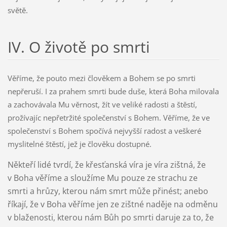
světě.
IV. O životě po smrti
Věříme, že pouto mezi člověkem a Bohem se po smrti
nepřeruší. I za prahem smrti bude duše, která Boha milovala
a zachovávala Mu věrnost, žít ve veliké radosti a štěstí,
prožívajíc nepřetržité společenství s Bohem. Věříme, že ve
společenství s Bohem spočívá nejvyšší radost a veškeré
myslitelné štěstí, jež je člověku dostupné.
Někteří lidé tvrdí, že křesťanská víra je víra zištná, že
v Boha věříme a sloužíme Mu pouze ze strachu ze
smrti a hrůzy, kterou nám smrt může přinést; anebo
říkají, že v Boha věříme jen ze zištné naděje na odměnu
v blaženosti, kterou nám Bůh po smrti daruje za to, že