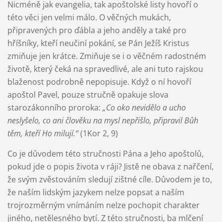
Nicméně jak evangelia, tak apoštolské listy hovoří o
této věci jen velmi málo. O věčných mukách,
připravených pro ďábla a jeho anděly a také pro
hříšníky, kteří neučiní pokání, se Pán Ježíš Kristus
zmiňuje jen krátce. Zmiňuje se i o věčném radostném
životě, který čeká na spravedlivé, ale ani tuto rajskou
blaženost podrobně nepopisuje. Když o ní hovoří
apoštol Pavel, pouze stručně opakuje slova
starozákonního proroka:
„Co oko nevidělo a ucho
neslyšelo, co ani člověku na mysl nepřišlo, připravil Bůh
těm, kteří Ho milují.“
(1Kor 2, 9)
Co je důvodem této stručnosti Pána a Jeho apoštolů,
pokud jde o popis života v ráji? Jistě ne obava z nařčení,
že svým zvěstováním sledují zištné cíle. Důvodem je to,
že naším lidským jazykem nelze popsat a naším
trojrozměrným vnímáním nelze pochopit charakter
jiného, netělesného bytí. Z této stručnosti, ba mlčení