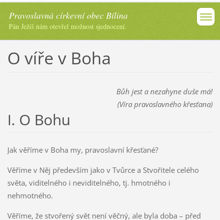
Pravoslavná církevní obec Bílina
Pán Ježíš nám otevřel možnost sjednocení.
O víře v Boha
Bůh jest a nezahyne duše má!
(Víra pravoslavného křesťana)
I. O Bohu
Jak věříme v Boha my, pravoslavní křesťané?
Věříme v Něj především jako v Tvůrce a Stvořitele celého
světa, viditelného i neviditelného, tj. hmotného i
nehmotného.
Věříme, že stvořený svět není věčný, ale byla doba – před