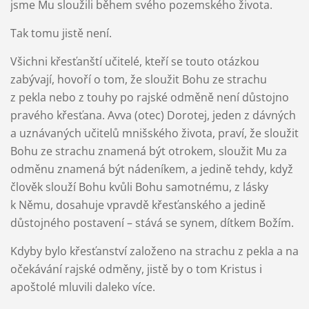
jsme Mu sloužili během svého pozemského života.
Tak tomu jistě není.
Všichni křesťanští učitelé, kteří se touto otázkou
zabývají, hovoří o tom, že sloužit Bohu ze strachu
z pekla nebo z touhy po rajské odměně není důstojno
pravého křesťana. Avva (otec) Dorotej, jeden z dávných
a uznávaných učitelů mnišského života, praví, že sloužit
Bohu ze strachu znamená být otrokem, sloužit Mu za
odměnu znamená být nádeníkem, a jedině tehdy, když
člověk slouží Bohu kvůli Bohu samotnému, z lásky
k Němu, dosahuje vpravdě křesťanského a jedině
důstojného postavení – stává se synem, dítkem Božím.
Kdyby bylo křesťanství založeno na strachu z pekla a na
očekávání rajské odměny, jistě by o tom Kristus i
apoštolé mluvili daleko více.