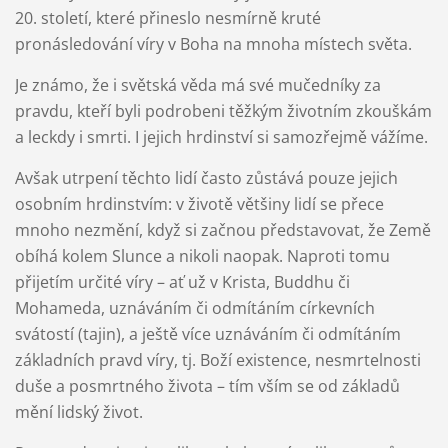
20. století, které přineslo nesmírně kruté
pronásledování víry v Boha na mnoha místech světa.
Je známo, že i světská věda má své mučedníky za
pravdu, kteří byli podrobeni těžkým životním zkouškám
a leckdy i smrti. I jejich hrdinství si samozřejmě vážíme.
Avšak utrpení těchto lidí často zůstává pouze jejich
osobním hrdinstvím: v životě většiny lidí se přece
mnoho nezmění, když si začnou představovat, že Země
obíhá kolem Slunce a nikoli naopak. Naproti tomu
přijetím určité víry – ať už v Krista, Buddhu či
Mohameda, uznáváním či odmítáním církevních
svátostí (tajin), a ještě více uznáváním či odmítáním
základních pravd víry, tj. Boží existence, nesmrtelnosti
duše a posmrtného života – tím vším se od základů
mění lidský život.