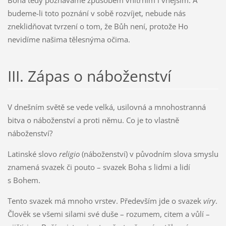
Boha tedy poznáváme způsobem vnitřním i vnějším. A
budeme-li toto poznání v sobě rozvíjet, nebude nás
zneklidňovat tvrzení o tom, že Bůh není, protože Ho
nevidíme našima tělesnýma očima.
III. Zápas o náboženství
V dnešním světě se vede velká, usilovná a mnohostranná
bitva o náboženství a proti němu. Co je to vlastně
náboženství?
Latinské slovo
religio
(náboženství) v původním slova smyslu
znamená svazek či pouto – svazek Boha s lidmi a lidí
s Bohem.
Tento svazek má mnoho vrstev. Především jde o svazek
víry
.
Člověk se všemi silami své duše – rozumem, citem a vůlí –