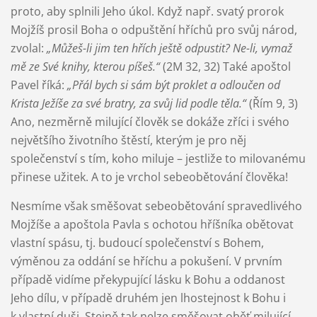
proto, aby splnili Jeho úkol. Když např. svatý prorok
Mojžíš prosil Boha o odpuštění hříchů pro svůj národ,
zvolal:
„Můžeš-li jim ten hřích ještě odpustit? Ne-li, vymaž
mě ze Své knihy, kterou píšeš.“
(2M 32, 32) Také apoštol
Pavel říká:
„Přál bych si sám být proklet a odloučen od
Krista Ježíše za své bratry, za svůj lid podle těla.“
(Řím 9, 3)
Ano, nezměrně milující člověk se dokáže zříci i svého
největšího životního štěstí, kterým je pro něj
společenství s tím, koho miluje – jestliže to milovanému
přinese užitek. A to je vrchol sebeobětování člověka!
Nesmíme však směšovat sebeobětování spravedlivého
Mojžíše a apoštola Pavla s ochotou hříšníka obětovat
vlastní spásu, tj. budoucí společenství s Bohem,
výměnou za oddání se hříchu a pokušení. V prvním
případě vidíme překypující lásku k Bohu a oddanost
Jeho dílu, v případě druhém jen lhostejnost k Bohu i
k vlastní duši. Stejně tak nelze směšovat oběť milující