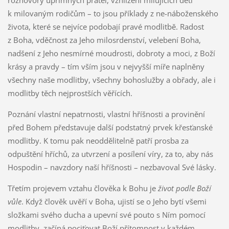
rozhovory upřímných přátel, vzhlížení milujících dětí
k milovaným rodičům – to jsou příklady z ne-náboženského
života, které se nejvíce podobají pravé modlitbě. Radost
z Boha, vděčnost za Jeho milosrdenství, velebení Boha,
nadšení z Jeho nesmírné moudrosti, dobroty a moci, z Boží
krásy a pravdy – tím vším jsou v nejvyšší míře naplněny
všechny naše modlitby, všechny bohoslužby a obřady, ale i
modlitby těch nejprostších věřících.
Poznání vlastní nepatrnosti, vlastní hříšnosti a provinění
před Bohem představuje další podstatný prvek křesťanské
modlitby. K tomu pak neoddělitelně patří prosba za
odpuštění hříchů, za utvrzení a posílení víry, za to, aby nás
Hospodin – navzdory naší hříšnosti – nezbavoval Své lásky.
Třetím projevem vztahu člověka k Bohu je
život podle Boží
vůle
. Když člověk uvěří v Boha, ujistí se o Jeho bytí všemi
složkami svého ducha a upevní své pouto s Ním pomocí
modlitby, začíná pociťovat Boží přítomnost v každém