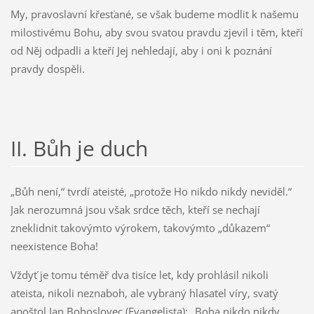
My, pravoslavní křesťané, se však budeme modlit k našemu
milostivému Bohu, aby svou svatou pravdu zjevil i těm, kteří
od Něj odpadli a kteří Jej nehledají, aby i oni k poznání
pravdy dospěli.
II. Bůh je duch
„Bůh není,“ tvrdí ateisté, „protože Ho nikdo nikdy neviděl.“
Jak nerozumná jsou však srdce těch, kteří se nechají
zneklidnit takovýmto výrokem, takovýmto „důkazem“
neexistence Boha!
Vždyť je tomu téměř dva tisíce let, kdy prohlásil nikoli
ateista, nikoli neznaboh, ale vybraný hlasatel víry, svatý
apoštol Jan Bohoslovec (Evangelista): „Boha nikdo nikdy