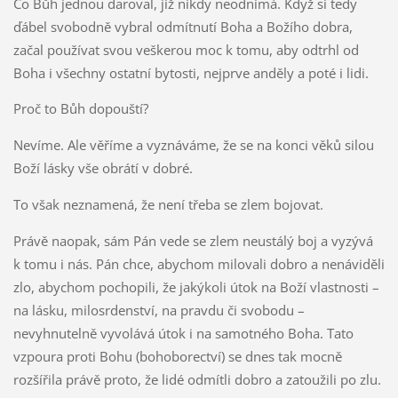
Co Bůh jednou daroval, již nikdy neodnímá. Když si tedy
ďábel svobodně vybral odmítnutí Boha a Božího dobra,
začal používat svou veškerou moc k tomu, aby odtrhl od
Boha i všechny ostatní bytosti, nejprve anděly a poté i lidi.
Proč to Bůh dopouští?
Nevíme. Ale věříme a vyznáváme, že se na konci věků silou
Boží lásky vše obrátí v dobré.
To však neznamená, že není třeba se zlem bojovat.
Právě naopak, sám Pán vede se zlem neustálý boj a vyzývá
k tomu i nás. Pán chce, abychom milovali dobro a nenáviděli
zlo, abychom pochopili, že jakýkoli útok na Boží vlastnosti –
na lásku, milosrdenství, na pravdu či svobodu –
nevyhnutelně vyvolává útok i na samotného Boha. Tato
vzpoura proti Bohu (bohoborectví) se dnes tak mocně
rozšířila právě proto, že lidé odmítli dobro a zatoužili po zlu.