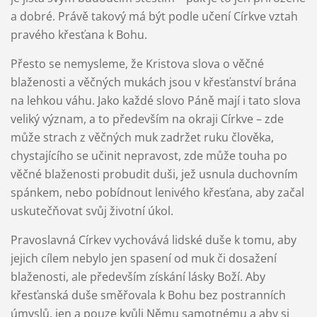
a dobré. Právě takový má být podle učení Církve vztah
pravého křesťana k Bohu.
Přesto se nemysleme, že Kristova slova o věčné
blaženosti a věčných mukách jsou v křesťanství brána
na lehkou váhu. Jako každé slovo Páně mají i tato slova
veliký význam, a to především na okraji Církve – zde
může strach z věčných muk zadržet ruku člověka,
chystajícího se učinit nepravost, zde může touha po
věčné blaženosti probudit duši, jež usnula duchovním
spánkem, nebo pobídnout lenivého křesťana, aby začal
uskutečňovat svůj životní úkol.
Pravoslavná Církev vychovává lidské duše k tomu, aby
jejich cílem nebylo jen spasení od muk či dosažení
blaženosti, ale především získání lásky Boží. Aby
křesťanská duše směřovala k Bohu bez postranních
úmyslů, jen a pouze kvůli Němu samotnému a aby si