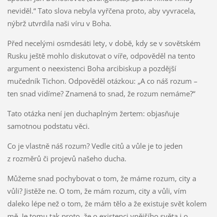
neviděl.“ Tato slova nebyla vyřčena proto, aby vyvracela,
nýbrž utvrdila naši víru v Boha.
Před necelými osmdesáti lety, v době, kdy se v sovětském
Rusku ještě mohlo diskutovat o víře, odpověděl na tento
argument o neexistenci Boha arcibiskup a pozdější
mučedník Tichon. Odpověděl otázkou: „A co náš rozum –
ten snad vidíme? Znamená to snad, že rozum nemáme?“
Tato otázka není jen duchaplným žertem: objasňuje
samotnou podstatu věci.
Co je vlastně náš rozum? Vedle citů a vůle je to jeden
z rozměrů či projevů našeho ducha.
Můžeme snad pochybovat o tom, že máme rozum, city a
vůli? Jistěže ne. O tom, že mám rozum, city a vůli, vím
daleko lépe než o tom, že mám tělo a že existuje svět kolem
mě. Je tomu tak proto, že o existenci vnějšího světa i o