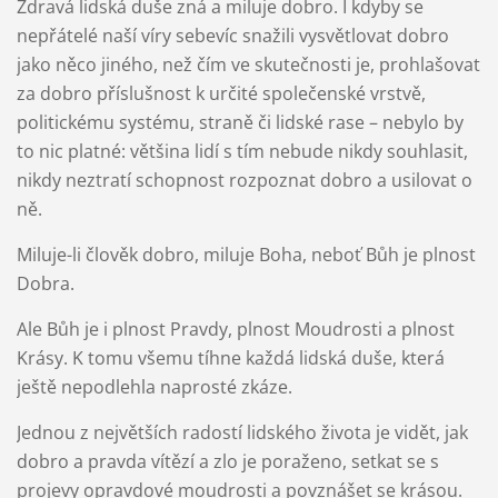
Zdravá lidská duše zná a miluje dobro. I kdyby se
nepřátelé naší víry sebevíc snažili vysvětlovat dobro
jako něco jiného, než čím ve skutečnosti je, prohlašovat
za dobro příslušnost k určité společenské vrstvě,
politickému systému, straně či lidské rase – nebylo by
to nic platné: většina lidí s tím nebude nikdy souhlasit,
nikdy neztratí schopnost rozpoznat dobro a usilovat o
ně.
Miluje-li člověk dobro, miluje Boha, neboť Bůh je plnost
Dobra.
Ale Bůh je i plnost Pravdy, plnost Moudrosti a plnost
Krásy. K tomu všemu tíhne každá lidská duše, která
ještě nepodlehla naprosté zkáze.
Jednou z největších radostí lidského života je vidět, jak
dobro a pravda vítězí a zlo je poraženo, setkat se s
projevy opravdové moudrosti a povznášet se krásou.