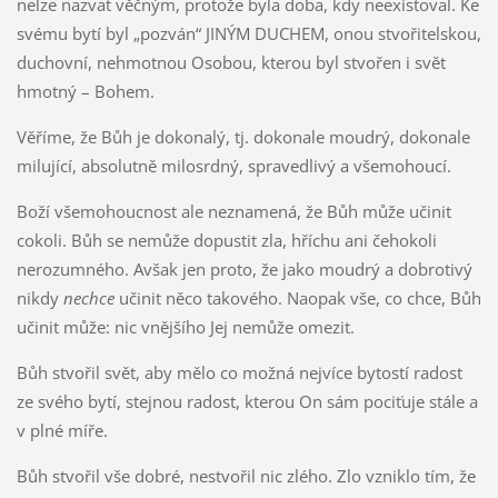
nelze nazvat věčným, protože byla doba, kdy neexistoval. Ke
svému bytí byl „pozván“ JINÝM DUCHEM, onou stvořitelskou,
duchovní, nehmotnou Osobou, kterou byl stvořen i svět
hmotný – Bohem.
Věříme, že Bůh je dokonalý, tj. dokonale moudrý, dokonale
milující, absolutně milosrdný, spravedlivý a všemohoucí.
Boží všemohoucnost ale neznamená, že Bůh může učinit
cokoli. Bůh se nemůže dopustit zla, hříchu ani čehokoli
nerozumného. Avšak jen proto, že jako moudrý a dobrotivý
nikdy
nechce
učinit něco takového. Naopak vše, co chce, Bůh
učinit může: nic vnějšího Jej nemůže omezit.
Bůh stvořil svět, aby mělo co možná nejvíce bytostí radost
ze svého bytí, stejnou radost, kterou On sám pociťuje stále a
v plné míře.
Bůh stvořil vše dobré, nestvořil nic zlého. Zlo vzniklo tím, že