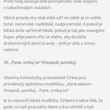
Proto tedy existuje tolik pochybností, tolik rozporů
v náboženských otázkách.
Věčné pravdy víry však stále září ve světě: je to světlo
tiché, nezemské, nadlidské, nadpozemské. A pokud je
lidská duše upřímně hledá, pokud je tak jako evangelní
kupec připravena zříci se všeho, aby dosáhla
drahocenných perel pravdy – jistě je vždy a znovu
nalezne.
VII. „Pane, smiluj se“ (Hospodi, pomiluj)
Všechny bohoslužby pravoslavné Církve jsou
proniknuty úpěnlivou modlitbou: „Kyrie eleison –
Hospodi, pomiluj – Pane, smiluj se!“
Je to nejstarší lidská modlitba. Církevní tradice říká, že
poté, co naši prarodiče Adam a Eva zhřešili a byli