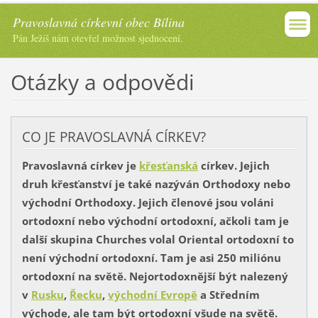
Pravoslavná církevní obec Bílina
Pán Ježíš nám otevřel možnost sjednocení.
Otázky a odpovědi
CO JE PRAVOSLAVNÁ CÍRKEV?
Pravoslavná církev
je
křesťanská
církev. Jejich
druh křesťanství je také nazýván Orthodoxy nebo
východní Orthodoxy. Jejich členové jsou voláni
ortodoxní nebo východní ortodoxní, ačkoli tam je
další skupina Churches volal Oriental ortodoxní to
není východní ortodoxní. Tam je asi 250 miliónu
ortodoxní na světě. Nejortodoxnější být nalezený
v
Rusku
,
Řecku
,
východní Evropě
a Středním
východe, ale tam být ortodoxní všude na světě.