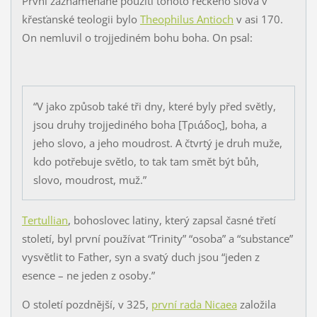
První zaznamenané použití tohoto řeckého slova v
křesťanské teologii bylo
Theophilus Antioch
v asi 170.
On nemluvil o trojjediném bohu boha. On psal:
“V jako způsob také tři dny, které byly před světly,
jsou druhy trojjediného boha [Τριάδος], boha, a
jeho slovo, a jeho moudrost. A čtvrtý je druh muže,
kdo potřebuje světlo, to tak tam smět být bůh,
slovo, moudrost, muž.”
Tertullian
, bohoslovec latiny, který zapsal časné třetí
století, byl první používat “Trinity” “osoba” a “substance”
vysvětlit to Father, syn a svatý duch jsou “jeden z
esence – ne jeden z osoby.”
O století pozdnější, v 325,
první rada Nicaea
založila