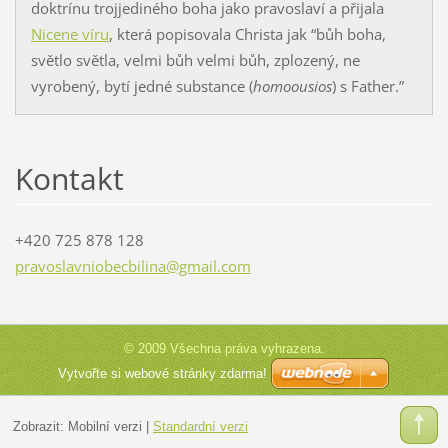
doktrínu trojjediného boha jako pravoslaví a přijala
Nicene víru
, která popisovala Christa jak “bůh boha,
světlo světla, velmi bůh velmi bůh, zplozený, ne
vyrobený, bytí jedné substance (
homoousios
) s Father.”
Kontakt
+420 725 878 128
pravosla
vniobecb
ilina@gm
ail.com
© 2009 Všechna práva vyhrazena.
Vytvořte si webové stránky zdarma!
Zobrazit:
Mobilní verzi
|
Standardní verzi