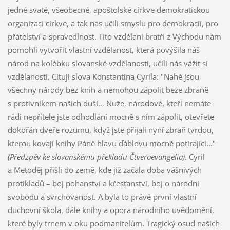
jedné svaté, všeobecné, apoštolské církve demokratickou
organizaci církve, a tak nás učili smyslu pro demokracií, pro
přátelství a spravedlnost. Tito vzdělaní bratři z Východu nám
pomohli vytvořit vlastní vzdělanost, která povýšila náš
národ na kolébku slovanské vzdělanosti, učili nás vážit si
vzdělanosti. Cituji slova Konstantina Cyrila: "Nahé jsou
všechny národy bez knih a nemohou zápolit beze zbraně
s protivníkem našich duší… Nuže, národové, kteří nemáte
rádi nepřítele jste odhodláni mocně s ním zápolit, otevřete
dokořán dveře rozumu, když jste přijali nyní zbraň tvrdou,
kterou kovají knihy Páně hlavu ďáblovu mocně potírající..."
(Předzpěv ke slovanskému překladu Čtveroevangelia)
. Cyril
a Metoděj přišli do země, kde již začala doba vášnivých
protikladů – boj pohanství a křesťanství, boj o národní
svobodu a svrchovanost. A byla to právě první vlastní
duchovní škola, dále knihy a opora národního uvědomění,
které byly trnem v oku podmanitelům. Tragický osud našich