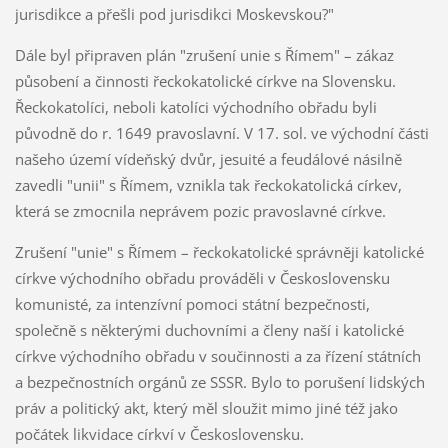
jurisdikce a přešli pod jurisdikci Moskevskou?"
Dále byl připraven plán "zrušení unie s Římem" – zákaz
působení a činnosti řeckokatolické církve na Slovensku.
Řeckokatolíci, neboli katolíci východního obřadu byli
původně do r. 1649 pravoslavní. V 17. sol. ve východní části
našeho území vídeňský dvůr, jesuité a feudálové násilně
zavedli "unii" s Římem, vznikla tak řeckokatolická církev,
která se zmocnila neprávem pozic pravoslavné církve.
Zrušení "unie" s Římem – řeckokatolické správněji katolické
církve východního obřadu prováděli v Československu
komunisté, za intenzívní pomoci státní bezpečnosti,
společně s některými duchovními a členy naší i katolické
církve východního obřadu v součinnosti a za řízení státních
a bezpečnostních orgánů ze SSSR. Bylo to porušení lidských
práv a politický akt, který měl sloužit mimo jiné též jako
počátek likvidace církví v Československu.