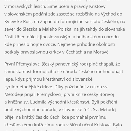
v moravských lesích. Símě učení a pravdy Kristovy
v slovanském podání zde zaseté se rozběhlo na Východ do
Kyjevské Rusi, na Západ do formujícího se státu českého, na
sever do Slezska a Malého Polska, na jih tehdy do slovanské
části Uher, dále k jihoslovanským a bulharskému národu,
kde přineslo hojné ovoce. Nejméně příhodné okolnosti
potkaly pravoslavnou církev v Čechách a na Moravě.
První Přemyslovci (český panovnický rod) plně chápali, že
samostatnost formujícího se národa českého mohou uhájit
lépe, když přijmou křesťanství od slovanské
cyrilometodějské církve. Díky požehnání z rukou sv.
Metoděje přijali Přemyslovci, první kníže český Bořivoj
a kněžna sv. Ludmila východní křesťanství. Byli pokřtěni
podle východního obřadu, v slovanské řeči. Sv. Metoděj
přijel na krátký čas do Čech, kde pomáhal prvnímu
křesťanskému knížecímu rodu v šíření učení Kristova. Bylo