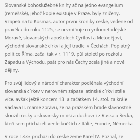
Slovanské bohoslužebné knihy až na jedno evangelium
(remešské), jehož kopie existuje v Praze, byly zničeny.
Vzápětí na to Kosmas, autor první kroniky české, vedené od
pravěku do roku 1125, se nezmiňuje o cyrilometodějské
Moravě, slovanských apoštolech Cyrilovi a Metodějovi,
východní slovanské církvi a její tradici v Čechách. Poplatný
politice Říma, začal tak v r. 1119, půl století po rozkolu
Západu a Východu, psát pro nás Čechy zcela jiné a nové
dějiny.
Pro svůj lidový a národní charakter podléhala východní
slovanská církev v nerovném zápase latinské církvi stále
více. avšak ještě koncem 13. a začátkem 14. stol. za krále
Václava II. máme zprávu, že na pražském hradě slavnostně
sloužili řecky a slovansky mniši a duchovní z Ruska a Řecka,
kteří sem přicházeli vedle kněžích z Itálie, Francie, Německa.
V roce 1333 přichází do české země Karel IV. Poznal, že