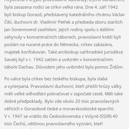
byla zasazena rodící se církvi velká rána. Dne 4. září 1942
byli biskup Gorazd, představený katedrálního chrámu Václav
Čikl, duchovní dr. Vladimír Petřek a předseda sboru starších
Jan Sonennvend zastřeleni. Jejich rodiny spolu s dalšími
zahynuly v koncentračních táborech, pravoslavní kněží byli
posláni na nucené práce do Německa, církev zakázána,
majetek konfiskován. Také arcibiskup cařihradské jurisdikce
Savatij byl v r. 1942 zatčen a uvězněn v koncentračním
táboře Dachau. Důvodem jeho uvěznění byla pomoc Židům.
Po válce byla církev bez českého biskupa, byla slabá
a vyčerpaná. Pravoslavní duchovní, kteří přežili hrůzy války
měli velké odhodlání pokračovat v započaté cestě. Měli také
dobré předpoklady. Bylo zde okolo 20 tisíc pravoslavných
věřících v Gorazdově české a moravskoslezské eparchii.
V r. 1947 se vrátilo do Československa z Volyně (SSSR) 40
tisíc Čechů, většinou pravoslavného vyznání, kteří