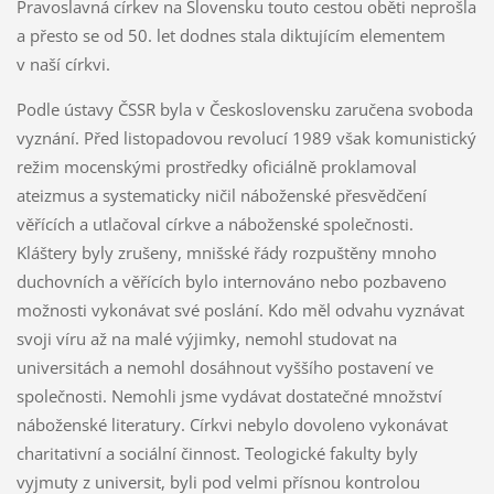
Pravoslavná církev na Slovensku touto cestou oběti neprošla
a přesto se od 50. let dodnes stala diktujícím elementem
v naší církvi.
Podle ústavy ČSSR byla v Československu zaručena svoboda
vyznání. Před listopadovou revolucí 1989 však komunistický
režim mocenskými prostředky oficiálně proklamoval
ateizmus a systematicky ničil náboženské přesvědčení
věřících a utlačoval církve a náboženské společnosti.
Kláštery byly zrušeny, mnišské řády rozpuštěny mnoho
duchovních a věřících bylo internováno nebo pozbaveno
možnosti vykonávat své poslání. Kdo měl odvahu vyznávat
svoji víru až na malé výjimky, nemohl studovat na
universitách a nemohl dosáhnout vyššího postavení ve
společnosti. Nemohli jsme vydávat dostatečné množství
náboženské literatury. Církvi nebylo dovoleno vykonávat
charitativní a sociální činnost. Teologické fakulty byly
vyjmuty z universit, byli pod velmi přísnou kontrolou