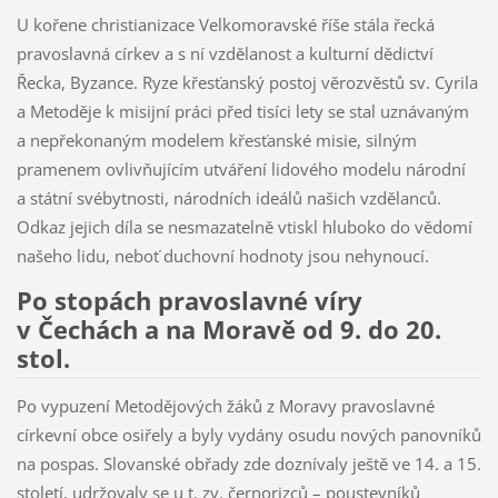
U kořene christianizace Velkomoravské říše stála řecká
pravoslavná církev a s ní vzdělanost a kulturní dědictví
Řecka, Byzance. Ryze křesťanský postoj věrozvěstů sv. Cyrila
a Metoděje k misijní práci před tisíci lety se stal uznávaným
a nepřekonaným modelem křesťanské misie, silným
pramenem ovlivňujícím utváření lidového modelu národní
a státní svébytnosti, národních ideálů našich vzdělanců.
Odkaz jejich díla se nesmazatelně vtiskl hluboko do vědomí
našeho lidu, neboť duchovní hodnoty jsou nehynoucí.
Po stopách pravoslavné víry
v Čechách a na Moravě od 9. do 20.
stol.
Po vypuzení Metodějových žáků z Moravy pravoslavné
církevní obce osiřely a byly vydány osudu nových panovníků
na pospas. Slovanské obřady zde doznívaly ještě ve 14. a 15.
století, udržovaly se u t. zv. černorizců – poustevníků