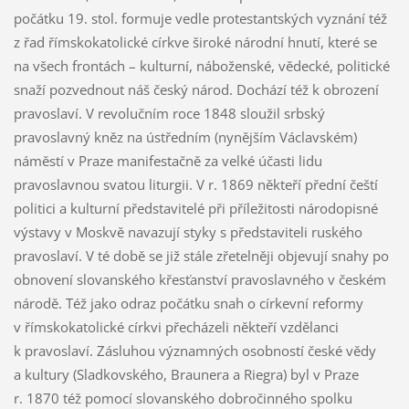
počátku 19. stol. formuje vedle protestantských vyznání též
z řad římskokatolické církve široké národní hnutí, které se
na všech frontách – kulturní, náboženské, vědecké, politické
snaží pozvednout náš český národ. Dochází též k obrození
pravoslaví. V revolučním roce 1848 sloužil srbský
pravoslavný kněz na ústředním (nynějším Václavském)
náměstí v Praze manifestačně za velké účasti lidu
pravoslavnou svatou liturgii. V r. 1869 někteří přední čeští
politici a kulturní představitelé při příležitosti národopisné
výstavy v Moskvě navazují styky s představiteli ruského
pravoslaví. V té době se již stále zřetelněji objevují snahy po
obnovení slovanského křesťanství pravoslavného v českém
národě. Též jako odraz počátku snah o církevní reformy
v římskokatolické církvi přecházeli někteří vzdělanci
k pravoslaví. Zásluhou významných osobností české vědy
a kultury (Sladkovského, Braunera a Riegra) byl v Praze
r. 1870 též pomocí slovanského dobročinného spolku