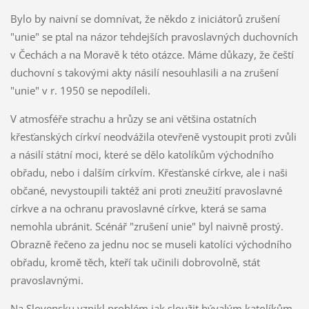
Bylo by naivní se domnívat, že někdo z iniciátorů zrušení
"unie" se ptal na názor tehdejších pravoslavných duchovních
v Čechách a na Moravě k této otázce. Máme důkazy, že čeští
duchovní s takovými akty násilí nesouhlasili a na zrušení
"unie" v r. 1950 se nepodíleli.
V atmosféře strachu a hrůzy se ani většina ostatních
křesťanských církví neodvážila otevřeně vystoupit proti zvůli
a násilí státní moci, které se dělo katolíkům východního
obřadu, nebo i dalším církvím. Křesťanské církve, ale i naši
občané, nevystoupili taktéž ani proti zneužití pravoslavné
církve a na ochranu pravoslavné církve, která se sama
nemohla ubránit. Scénář "zrušení unie" byl naivně prostý.
Obrazně řečeno za jednu noc se museli katolíci východního
obřadu, kromě těch, kteří tak učinili dobrovolně, stát
pravoslavnými.
Na Slovensku vznikl problém jak sloužit bývalým katolíkům