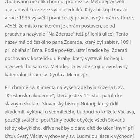
zbudováno několik chrámů, pro něž sv. Metoděj vysvětil
a ustanovil kněze ze svých učedníků. Když biskup Gorazd
v roce 1935 vysvětil první český pravoslavný chrám v Praze,
věděl, že místo na kterém je chrám postaven, se od
pradávna nazývalo "Na Zderaze" (též přilehlá ulice). Tento
název má od českého pana Zderada, který byl zabit r. 1091
při obléhání Brna. Podle pověsti, ústní tradice byl Zderad
pochován v kostelíčku u Prahy, který vystavěl Bořivoj I.
a vysvětil ho sám sv. Metoděj. Dnes zde stojí pravoslavný
katedrální chrám sv. Cyrila a Metoděje.
Při chrámě sv. Klimenta na Vyšehradě byla zřízena t. zv.
"Křesťanská akademie", která ještě v 11. stol. patřila ke
slavným školám. Slovanský biskup Notarij, který řídil
akademii, vykonal u sedmiletého budoucího knížete Václava,
později svatého, postřižiny podle obyčeje všech Slovanů
tehdy obvyklého, dříve než bylo dáno dítě do učení (nyní při
křtu). Svatý Václav vychovaný sv. Ludmilou lásce k východní