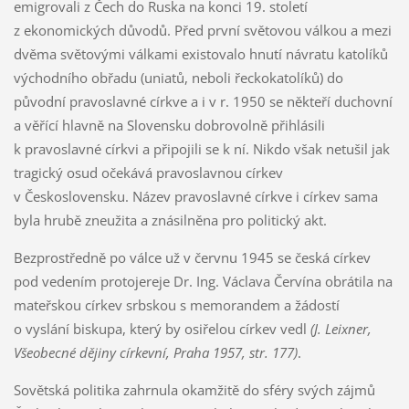
emigrovali z Čech do Ruska na konci 19. století
z ekonomických důvodů. Před první světovou válkou a mezi
dvěma světovými válkami existovalo hnutí návratu katolíků
východního obřadu (uniatů, neboli řeckokatolíků) do
původní pravoslavné církve a i v r. 1950 se někteří duchovní
a věřící hlavně na Slovensku dobrovolně přihlásili
k pravoslavné církvi a připojili se k ní. Nikdo však netušil jak
tragický osud očekává pravoslavnou církev
v Československu. Název pravoslavné církve i církev sama
byla hrubě zneužita a znásilněna pro politický akt.
Bezprostředně po válce už v červnu 1945 se česká církev
pod vedením protojereje Dr. Ing. Václava Červína obrátila na
mateřskou církev srbskou s memorandem a žádostí
o vyslání biskupa, který by osiřelou církev vedl
(J. Leixner,
Všeobecné dějiny církevní, Praha 1957, str. 177)
.
Sovětská politika zahrnula okamžitě do sféry svých zájmů