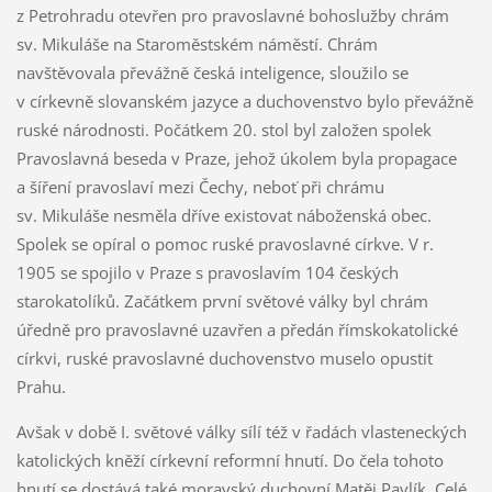
z Petrohradu otevřen pro pravoslavné bohoslužby chrám
sv. Mikuláše na Staroměstském náměstí. Chrám
navštěvovala převážně česká inteligence, sloužilo se
v církevně slovanském jazyce a duchovenstvo bylo převážně
ruské národnosti. Počátkem 20. stol byl založen spolek
Pravoslavná beseda v Praze, jehož úkolem byla propagace
a šíření pravoslaví mezi Čechy, neboť při chrámu
sv. Mikuláše nesměla dříve existovat náboženská obec.
Spolek se opíral o pomoc ruské pravoslavné církve. V r.
1905 se spojilo v Praze s pravoslavím 104 českých
starokatolíků. Začátkem první světové války byl chrám
úředně pro pravoslavné uzavřen a předán římskokatolické
církvi, ruské pravoslavné duchovenstvo muselo opustit
Prahu.
Avšak v době I. světové války sílí též v řadách vlasteneckých
katolických kněží církevní reformní hnutí. Do čela tohoto
hnutí se dostává také moravský duchovní Matěj Pavlík. Celé