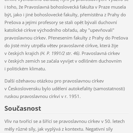
i toho, že Pravoslavná bohoslovecká fakulta v Praze musela
být, jako i jiné bohoslovecké fakulty, přemístěna z Prahy do
Prešova a jejími profesory se stali opět bývalí duchovní
katolické církve východního obřadu, aby "upevňovali"
pravoslavnou církev. Přenesením fakulty z Prahy do Prešova
do jisté míry utrpěla větev pravoslavné církve, která žije
v českých krajích
(H. P. 1991/2 str. 46)
. Pravoslavná církev
v českých zemích se začala vyvíjet v odlišném duchovním
i politickém klimatu.
Další ožehavou otázkou pro pravoslavnou církev
v Československu bylo udělení autokefality (samostatnosti)
ruskou pravoslavnou církví v r. 1951.
Současnost
Vliv na tvořící se a šířící se pravoslavnou církev v 50. letech
měly různé síly, jak vyplývá z kontextu. Negativní síly