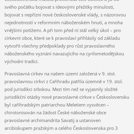
svého počátku bojovat s ideovými přežitky minulosti,
bojovat s nepřízní nové československé vlády, s názorovou
nejednotností v reformním náboženském hnutí, a mnoha
vnějšími potížemi. A při tom před ní stál velký úkol – pro
církevní obce, které se k pravoslaví přihlásily od základu
vytvořit všechny předpoklady pro růst pravoslavného
náboženského vyznání navazujícího na cyrilometodějskou
východní tradici.
Pravoslavná církev na našem území založená v 9. stol.
pravoslavnou církví z Cařihradu patřila územně v 19. stol.
pod jurisdikci srbskou. Mezi tím než se vyjasnily složité
jurisdikční otázky nové pravoslavné církve v Československu
byl cařihradským patriarchou Meletiem vysvěcen –
chirotonisován na žádost České náboženské obce
pravoslavné archimandrita Savatij a ustanoven
arcibiskupem pražským a celého Československa pro 3