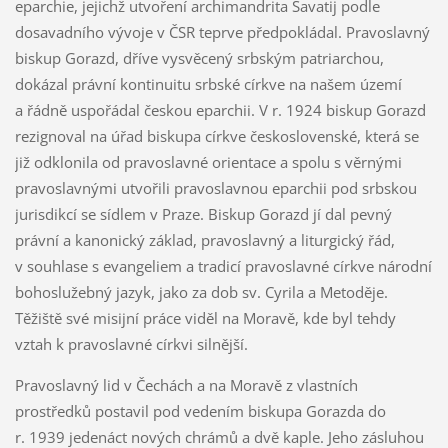
eparchie, jejichž utvoření archimandrita Savatij podle
dosavadního vývoje v ČSR teprve předpokládal. Pravoslavný
biskup Gorazd, dříve vysvěcený srbským patriarchou,
dokázal právní kontinuitu srbské církve na našem území
a řádně uspořádal českou eparchii. V r. 1924 biskup Gorazd
rezignoval na úřad biskupa církve československé, která se
již odklonila od pravoslavné orientace a spolu s věrnými
pravoslavnými utvořili pravoslavnou eparchii pod srbskou
jurisdikcí se sídlem v Praze. Biskup Gorazd jí dal pevný
právní a kanonický základ, pravoslavný a liturgický řád,
v souhlase s evangeliem a tradicí pravoslavné církve národní
bohoslužebný jazyk, jako za dob sv. Cyrila a Metoděje.
Těžiště své misijní práce viděl na Moravě, kde byl tehdy
vztah k pravoslavné církvi silnější.
Pravoslavný lid v Čechách a na Moravě z vlastních
prostředků postavil pod vedením biskupa Gorazda do
r. 1939 jedenáct nových chrámů a dvě kaple. Jeho zásluhou