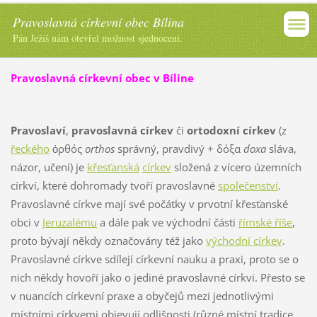
Pravoslavná církevní obec Bílina
Pán Ježíš nám otevřel možnost sjednocení.
Pravoslavná církevní obec v Bíline
Pravoslaví
,
pravoslavná církev
či
ortodoxní církev
(z
řeckého
ὀρθός
orthos
správný, pravdivý +
δόξα
doxa
sláva,
názor, učení) je
křesťanská
církev
složená z vícero územních
církví, které dohromady tvoří pravoslavné
společenství
.
Pravoslavné církve mají své počátky v prvotní křesťanské
obci v
Jeruzalému
a dále pak ve východní části
římské říše
,
proto bývají někdy označovány též jako
východní církev
.
Pravoslavné církve sdílejí církevní nauku a praxi, proto se o
nich někdy hovoří jako o jediné pravoslavné církvi. Přesto se
v nuancích církevní praxe a obyčejů mezi jednotlivými
místními církvemi objevují odlišnosti (různé místní tradice,