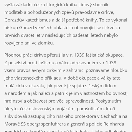
vyšla základní česká liturgická kniha Lidový sborník
modliteb a bohoslužebných zpěvů pravoslavné církve,
Gorazdův katechismus a další potřebné knihy. To co vykonal
biskup Gorazd ve všech oblastech obnovující se církve za
prvních dvacet let v následujících padesáti letech nebylo
rozvíjeno ani ve zlomku.
Plodnou práci církve přerušila v r. 1939 fašistická okupace.
Z poselství proti fašismu a válce adresovaném v r 1938
všem pravoslavným církvím v zahraničí poznáváme hloubku
jeho vlasteneckého příkladu. V době okupace a války tato
malá církev ukázala, jak pevně je spjata s českým lidem
a národem a jak náleží a patří k jejím vlastnostem bojovnost,
hrdinství a obětavost pro věci spravedlnosti. Poskytnutím
úkrytu, československým vojákům, parašutistům, kteří
zlikvidovali zastupujícího říšského protektora v Čechách a na
Moravě SS obergrppenführera a generála policie Reinharda
Heydricha v kryptě pravoslavné katedrály, a jeho odhalením,