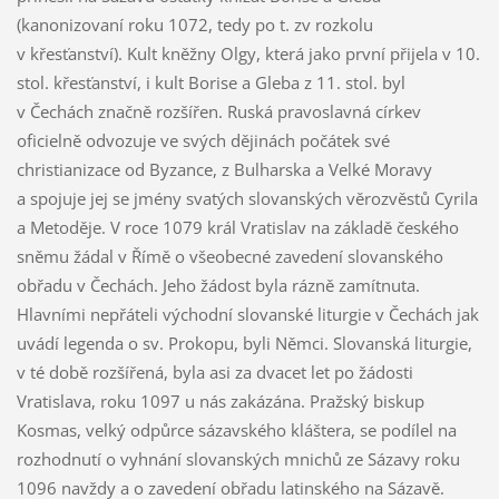
(kanonizovaní roku 1072, tedy po t. zv rozkolu
v křesťanství). Kult kněžny Olgy, která jako první přijela v 10.
stol. křesťanství, i kult Borise a Gleba z 11. stol. byl
v Čechách značně rozšířen. Ruská pravoslavná církev
oficielně odvozuje ve svých dějinách počátek své
christianizace od Byzance, z Bulharska a Velké Moravy
a spojuje jej se jmény svatých slovanských věrozvěstů Cyrila
a Metoděje. V roce 1079 král Vratislav na základě českého
sněmu žádal v Římě o všeobecné zavedení slovanského
obřadu v Čechách. Jeho žádost byla rázně zamítnuta.
Hlavními nepřáteli východní slovanské liturgie v Čechách jak
uvádí legenda o sv. Prokopu, byli Němci. Slovanská liturgie,
v té době rozšířená, byla asi za dvacet let po žádosti
Vratislava, roku 1097 u nás zakázána. Pražský biskup
Kosmas, velký odpůrce sázavského kláštera, se podílel na
rozhodnutí o vyhnání slovanských mnichů ze Sázavy roku
1096 navždy a o zavedení obřadu latinského na Sázavě.