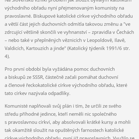
východního obřadu nyní přejmenovaným komunisty na
pravoslavné. Biskupové katolické církve východního obřadu
a větší část jejich duchovních odmítla takovou změnu a "ve
zdrcující většině skončili ve vyhnanství – zpravidla v Čechách
– nebo také v přeplněných věznicích v Leopoldově, Ilavě,
Valdicích, Kartouzích a jinde" (Katolický týdeník 1991/6 str.
4).
Pro první období byla vyžádána pomoc duchovních
a biskupů ze SSSR, částečně začali pomáhat duchovní
a členové řeckokatolické církve východního obřadu, které
tato církev nazývala odpadlíky.
Komunisté naplňovali svůj plán i tím, že určili ze svého
středu příhodné jedince, kteří neměli nic společného
s pravoslavnou církví, aby absolvovali krátké kursy a mohli
tak okamžitě sloužit na opuštěných farnostech katolické
církve východního obřadu, nyní již pravoslavných. Využilo se