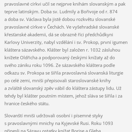
pravoslavné církvi učil se nejprve knihám slovanským a pak
teprve latinským. Doba sv. Ludmily a Bořivoje od r. 874
a doba sv. Václava byla jistě dobou rozkvětu slovanské
pravoslavné církve v Čechách. Ve vyšehradské slovanské
křesťanské akademii, dá se obrazně říci předchůdkyni
Karlovy Univerzity, nabyl vzdělání i sv. Prokop, první igumen
kláštera sázavského. Klášter byl založen r. 1032 zásluhou
knížete Oldřicha a podporovaný českými knížaty až do
svého zániku roku 1096. Ze sázavského kláštera podle
odkazu sv. Prokopa se šířila pravoslavná slovanská liturgie
po celé zemi, mniši přepisovali staroslovanské knihy
a zvláště slovanský zpěv vábil do kláštera zástupy lidu. Už
tehdy byl klášter poutním místem, jehož sláva se šířila i za
hranice českého státu.
Slovanští mniši udržovali osobní i písemné styky
s pravoslavnými mnichy na Kyjevské Rusi. Roku 1093
přinesli na Sázavu ostatky knížat Borise a Gleba