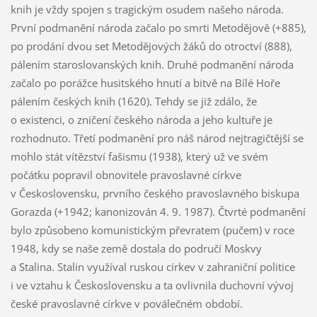
knih je vždy spojen s tragickým osudem našeho národa.
První podmanění národa začalo po smrti Metodějově (+885),
po prodání dvou set Metodějových žáků do otroctví (888),
pálením staroslovanských knih. Druhé podmanění národa
začalo po porážce husitského hnutí a bitvě na Bílé Hoře
pálením českých knih (1620). Tehdy se již zdálo, že
o existenci, o zničení českého národa a jeho kultuře je
rozhodnuto. Třetí podmanění pro náš národ nejtragičtější se
mohlo stát vítězství fašismu (1938), který už ve svém
počátku popravil obnovitele pravoslavné církve
v Československu, prvního českého pravoslavného biskupa
Gorazda (+1942; kanonizován 4. 9. 1987). Čtvrté podmanění
bylo způsobeno komunistickým převratem (pučem) v roce
1948, kdy se naše země dostala do područí Moskvy
a Stalina. Stalin využíval ruskou církev v zahraniční politice
i ve vztahu k Československu a ta ovlivnila duchovní vývoj
české pravoslavné církve v poválečném období.