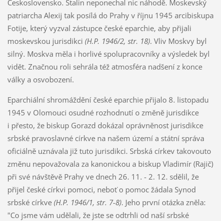
Československo. Stalin neponechal nic náhodě. Moskevský
patriarcha Alexij tak posílá do Prahy v říjnu 1945 arcibiskupa
Fotije, který vyzval zástupce české eparchie, aby přijali
moskevskou jurisdikci
(H.P. 1946/2, str. 18)
. Vliv Moskvy byl
silný. Moskva měla i horlivé spolupracovníky a výsledek byl
vidět. Značnou roli sehrála též atmosféra nadšení z konce
války a osvobození.
Eparchiální shromáždění české eparchie přijalo 8. listopadu
1945 v Olomouci osudné rozhodnutí o změně jurisdikce
i přesto, že biskup Gorazd dokázal oprávněnost jurisdikce
srbské pravoslavné církve na našem území a státní správa
oficiálně uznávala již tuto jurisdikci. Srbská církev takovouto
změnu nepovažovala za kanonickou a biskup Vladimír (Rajič)
při své návštěvě Prahy ve dnech 26. 11. - 2. 12. sdělil, že
přijel české církvi pomoci, neboť o pomoc žádala Synod
srbské církve
(H.P. 1946/1, str. 7-8)
. Jeho první otázka zněla:
"Co jsme vám udělali, že jste se odtrhli od naší srbské