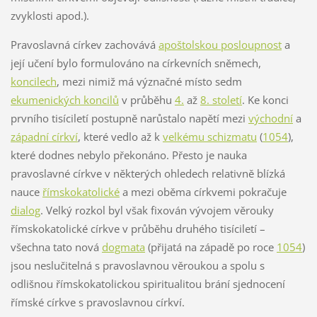
zvyklosti apod.).
Pravoslavná církev zachovává
apoštolskou posloupnost
a
její učení bylo formulováno na církevních sněmech,
koncilech
, mezi nimiž má význačné místo sedm
ekumenických koncilů
v průběhu
4.
až
8. století
. Ke konci
prvního tisíciletí postupně narůstalo napětí mezi
východní
a
západní církví
, které vedlo až k
velkému schizmatu
(
1054
),
které dodnes nebylo překonáno. Přesto je nauka
pravoslavné církve v některých ohledech relativně blízká
nauce
římskokatolické
a mezi oběma církvemi pokračuje
dialog
. Velký rozkol byl však fixován vývojem věrouky
římskokatolické církve v průběhu druhého tisíciletí –
všechna tato nová
dogmata
(přijatá na západě po roce
1054
)
jsou neslučitelná s pravoslavnou věroukou a spolu s
odlišnou římskokatolickou spiritualitou brání sjednocení
římské církve s pravoslavnou církví.