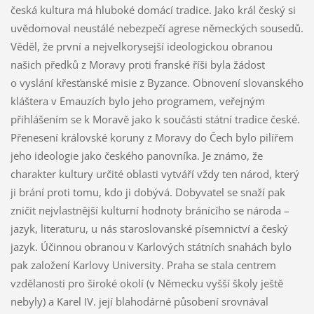
česká kultura má hluboké domácí tradice. Jako král český si
uvědomoval neustálé nebezpečí agrese německých sousedů.
Věděl, že první a nejvelkorysejší ideologickou obranou
našich předků z Moravy proti franské říši byla žádost
o vyslání křesťanské misie z Byzance. Obnovení slovanského
kláštera v Emauzích bylo jeho programem, veřejným
přihlášením se k Moravě jako k součásti státní tradice české.
Přenesení královské koruny z Moravy do Čech bylo pilířem
jeho ideologie jako českého panovníka. Je známo, že
charakter kultury určité oblasti vytváří vždy ten národ, který
ji brání proti tomu, kdo ji dobývá. Dobyvatel se snaží pak
zničit nejvlastnější kulturní hodnoty bránícího se národa –
jazyk, literaturu, u nás staroslovanské písemnictví a český
jazyk. Účinnou obranou v Karlových státních snahách bylo
pak založení Karlovy University. Praha se stala centrem
vzdělanosti pro široké okolí (v Německu vyšší školy ještě
nebyly) a Karel IV. její blahodárné působení srovnával