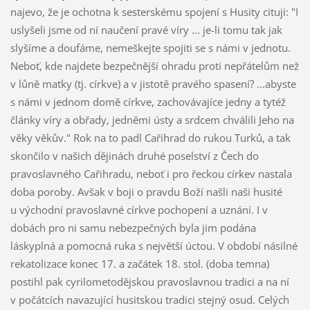
najevo, že je ochotna k sesterskému spojení s Husity cituji: "I
uslyšeli jsme od ní naučení pravé víry ... je-li tomu tak jak
slyšíme a doufáme, nemeškejte spojiti se s námi v jednotu.
Neboť, kde najdete bezpečnější ohradu proti nepřátelům než
v lůně matky (tj. církve) a v jistotě pravého spasení? ...abyste
s námi v jednom domě církve, zachovávajíce jedny a tytéž
články víry a obřady, jedněmi ústy a srdcem chválili Jeho na
věky věkův." Rok na to padl Cařihrad do rukou Turků, a tak
skončilo v našich dějinách druhé poselství z Čech do
pravoslavného Cařihradu, neboť i pro řeckou církev nastala
doba poroby. Avšak v boji o pravdu Boží našli naši husité
u východní pravoslavné církve pochopení a uznání. I v
dobách pro ni samu nebezpečných byla jim podána
láskyplná a pomocná ruka s největší úctou. V období násilné
rekatolizace konec 17. a začátek 18. stol. (doba temna)
postihl pak cyrilometodějskou pravoslavnou tradici a na ní
v počátcích navazující husitskou tradici stejný osud. Celých