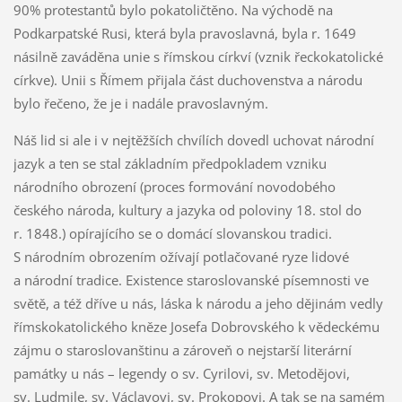
90% protestantů bylo pokatoličtěno. Na východě na
Podkarpatské Rusi, která byla pravoslavná, byla r. 1649
násilně zaváděna unie s římskou církví (vznik řeckokatolické
církve). Unii s Římem přijala část duchovenstva a národu
bylo řečeno, že je i nadále pravoslavným.
Náš lid si ale i v nejtěžších chvílích dovedl uchovat národní
jazyk a ten se stal základním předpokladem vzniku
národního obrození (proces formování novodobého
českého národa, kultury a jazyka od poloviny 18. stol do
r. 1848.) opírajícího se o domácí slovanskou tradici.
S národním obrozením ožívají potlačované ryze lidové
a národní tradice. Existence staroslovanské písemnosti ve
světě, a též dříve u nás, láska k národu a jeho dějinám vedly
římskokatolického kněze Josefa Dobrovského k vědeckému
zájmu o staroslovanštinu a zároveň o nejstarší literární
památky u nás – legendy o sv. Cyrilovi, sv. Metodějovi,
sv. Ludmile, sv. Václavovi, sv. Prokopovi. A tak se na samém