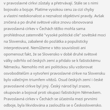
v pravoslavné církvi zůstaly a přetrvávají. Stále se s nimi
bojovalo a bojuje. Platíme vysokou cenu za cizí chyby
a vlastní nedokonalost a neznalost objektivní pravdy. Avšak
zničená a po druhé světové válce znovu obnovovaná
pravoslavná církev v Čechách těžko mohla sama
prohlédnout zatemnělé "vysoké politické cíle" sovětské moci
na Slovensku, zabalené do pozlátka a populisticky
interpretované. Nemůžeme v této souvislosti ani
opomenout fakt, že se Slovensko v době druhé světové
války odtrhlo od českých zemí a přidalo se k fašistickému
Německu. Nemohlo mít ani politickou sílu vzdorovat
osvoboditelům a vytvoření pravoslavné církve na Slovensku
bylo válečným triumfem vítězů. Osud českých zemí i české
pravoslavné církve byl jiný. Český národ byl zrazen,
okupován a bojoval proti okupaci fašistickým Německem.
Pravoslavná církev v Čechách se účastnila mezi prvními
odboje, byla likvidována a zasloužila se o Československo.