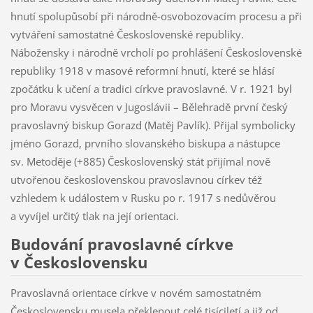
hnutí spolupůsobí při národně-osvobozovacím procesu a při
vytváření samostatné Československé republiky.
Nábožensky i národně vrcholí po prohlášení Československé
republiky 1918 v masové reformní hnutí, které se hlásí
zpočátku k učení a tradici církve pravoslavné. V r. 1921 byl
pro Moravu vysvěcen v Jugoslávii – Bělehradě první český
pravoslavný biskup Gorazd (Matěj Pavlík). Přijal symbolicky
jméno Gorazd, prvního slovanského biskupa a nástupce
sv. Metoděje (+885) Československý stát přijímal nově
utvořenou československou pravoslavnou církev též
vzhledem k událostem v Rusku po r. 1917 s nedůvěrou
a vyvíjel určitý tlak na její orientaci.
Budování pravoslavné církve
v Československu
Pravoslavná orientace církve v novém samostatném
Československu musela překlenout celé tisíciletí a již od