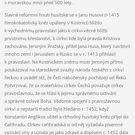
s moravskou misií před 500 lety.
Slavné reformní hnutí husitské se v Janu Husovi (+1415
římskokatolický kněz upálený v Kostnici) blížilo
k východnímu pravoslaví jako k církvi věcně bližší
prvotnímu křesťanství, k církvi kde byla pravda Kristova
zachována. Jeroným Pražský, přítel Jana Husa, který navštívil
mnoho zemí i Jerusalem a Rusko se v r. 1413 přihlásil
k pravoslaví. Na Kostnickém sněmu mistr Jeroným přímo
poukazoval na starodávné svazky národa českého s církví
řeckou a uváděl též, že Češi nábožensky pocházejí od Řeků.
Potvrzoval, že za mateřskou církev Čechů považuje církev
pravoslavnou, že se hlásí k jejímu správnému uctívání
a správné oslavě Boha. Vědomé spojení s pravoslavnou
církví a nejstarší tradicí bylo hledáno r. 1452, když
Konstantin Anglikos učitel a ctihodný husitský kněz přijel do
Cařihradu. Církev cařihradská si od něj vyžádala písemné
vyznání víry a uznala jej jako zdravé a dopisem r. 1452 dala