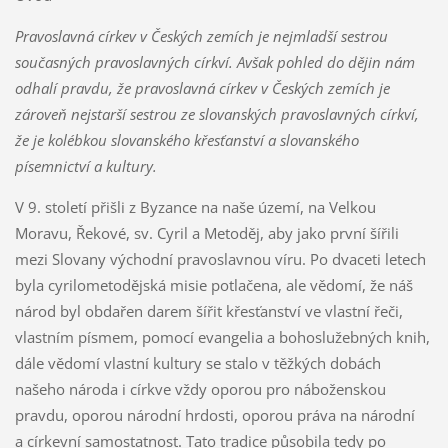
Pravoslavná církev v Českých zemích je nejmladší sestrou
současných pravoslavných církví. Avšak pohled do dějin nám
odhalí pravdu, že pravoslavná církev v Českých zemích je
zároveň nejstarší sestrou ze slovanských pravoslavných církví,
že je kolébkou slovanského křesťanství a slovanského
písemnictví a kultury.
V 9. století přišli z Byzance na naše území, na Velkou
Moravu, Řekové, sv. Cyril a Metoděj, aby jako první šířili
mezi Slovany východní pravoslavnou víru. Po dvaceti letech
byla cyrilometodějská misie potlačena, ale vědomí, že náš
národ byl obdařen darem šířit křesťanství ve vlastní řeči,
vlastním písmem, pomocí evangelia a bohoslužebných knih,
dále vědomí vlastní kultury se stalo v těžkých dobách
našeho národa i církve vždy oporou pro náboženskou
pravdu, oporou národní hrdosti, oporou práva na národní
a církevní samostatnost. Tato tradice působila tedy po