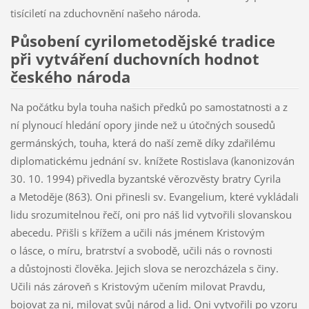
tisíciletí na zduchovnění našeho národa.
Působení cyrilometodějské tradice
při vytváření duchovních hodnot
českého národa
Na počátku byla touha našich předků po samostatnosti a z
ní plynoucí hledání opory jinde než u útočných sousedů
germánských, touha, která do naší země díky zdařilému
diplomatickému jednání sv. knížete Rostislava (kanonizován
30. 10. 1994) přivedla byzantské věrozvěsty bratry Cyrila
a Metoděje (863). Oni přinesli sv. Evangelium, které vykládali
lidu srozumitelnou řečí, oni pro náš lid vytvořili slovanskou
abecedu. Přišli s křížem a učili nás jménem Kristovým
o lásce, o míru, bratrství a svobodě, učili nás o rovnosti
a důstojnosti člověka. Jejich slova se nerozcházela s činy.
Učili nás zároveň s Kristovým učením milovat Pravdu,
bojovat za ni, milovat svůj národ a lid. Oni vytvořili po vzoru