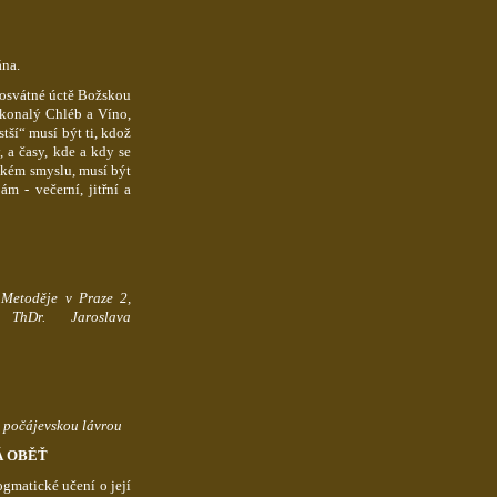
na.
posvátné úctě Božskou
dokonalý Chléb a Víno,
stší“ musí být ti, kdož
, a časy, kde a kdy se
ském smyslu, musí být
ám - večerní, jitřní a
Metoděje v Praze 2,
ThDr
. Jaroslava
počájevskou
lávrou
Á OBĚŤ
gmatické učení o její