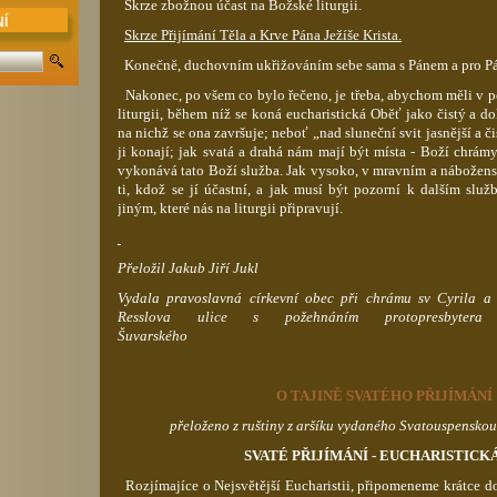
Skrze zbožnou účast na Božské liturgii.
Í
Skrze Přijímání Těla a Krve Pána Ježíše Krista.
Konečně, duchovním ukřižováním sebe sama s Pánem a pro Pá
Nakonec, po všem co bylo řečeno, je třeba, abychom měli v 
liturgii, během níž se koná eucharistická Oběť jako čistý a 
na nichž se ona završuje; neboť „nad sluneční svit jasnější a či
ji konají; jak svatá a drahá nám mají být místa - Boží chrámy
vykonává tato Boží služba. Jak vysoko, v mravním a nábožen
ti, kdož se jí účastní, a jak musí být pozorní k dalším služb
jiným, které nás na liturgii připravují.
Přeložil Jakub Jiří Jukl
Vydala pravoslavná církevní obec při chrámu
sv
Cyrila a 
Resslova
ulice s požehnáním
protopresbytera
Šuvarského
O TAJINĚ SVATÉHO PŘIJÍMÁNÍ
přeloženo z ruštiny z aršíku vydaného
Svatouspenskou
SVATÉ PŘIJÍMÁNÍ - EUCHARISTICK
Rozjímajíce o
Nejsvětější
Eucharistii, připomeneme krátce do