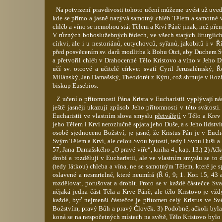
Na potvrzení pravdivosti tohoto učení můžeme uvést už uvede
kde se přímo a jasně nazývá samotný chléb Tělem a samotné v
chléb a víno se nemohou stát Tělem a Krví Páně jinak, než př
V různých bohoslužebných řádech, ve všech starých liturgiích
církvi, ale i u nestoriánů,
eutychovců
, syřanů, jakobitů i v Ř
před posvěcením sv. darů modlitba k Bohu Otci, aby Duchem
a přetvořil chléb v Drahocenné Tělo Kristovo a víno v Jeho 
učí sv. otcové a učitelé církve: svatí Cyril
Jerusalémský
, 
Milánský, Jan Damašský,
Theodorét
z Kýru, což shrnuje v Roz
biskup
Eusebios
.
Z učení o přítomnosti Pána Krista v Eucharistii vyplývají nás
ještě jasněji ukazují způsob Jeho přítomnosti v této svátosti
Eucharistii ve vlastním slova smyslu
přetvářejí
v Tělo a Krev 
jeho Tělem i Krví nerozlučně spjata jeho Duše, a s Jeho lidstv
osobě sjednoceno Božství, je jasné, že Kristus Pán je v Euch
Svým Tělem a Krví, ale celou Svou bytostí, tedy i Svou Duší a
57, Jana Damašského „O pravé víře“, kniha 4., kap. 13.) 2) Ač
drobí a rozdělují v Eucharistii, ale ve vlastním smyslu se to 
(tedy látkou) chleba a vína, ne se samotným Tělem, které je 
oslavené a nesmrtelné, které neumírá (Ř 6, 9; 1.
Kor
. 15, 43 
rozdělovat, porušovat a drobit. Proto se v každé částečce Sv
nějaká jedna část Těla a Krve Páně, ale tělo Kristovo je vžd
každé, byť nejmenší částečce je přítomen celý Kristus ve Své 
Božstvím, pravý Bůh a pravý Člověk. 3) Podobně, ačkoli byla
koná se na nespočetných místech na světě, Tělo Kristovo bylo