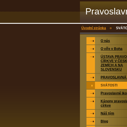
Pravoslav
Bílina
Úvodní stránka
SVÁTO
O nás
O víře v Boha
ÚSTAVA PRAV
CÍRKVE V ČES
ZEMÍCH A NA
SLOVENSKU
PRAVOSLAVNÁ 
SVÁTOSTI
Pravoslavné ik
Kánony pravosl
církve
Náš tým
Blog