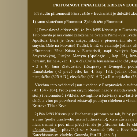
PŘÍTOMNOST PÁNA JEŽÍŠE KRISTA V EUCH
Při studiu přítomnosti Pána Ježíše v Eucharistii je důležité zk
1) samu skutečnou přítomnost 2) druh této přítomnosti
1) Pravoslavná církev věří, že Pán Ježíš Kristus je v Eucharis
Tato pravda je nezvratně založena na Svatém
Písmě
- viz uvede
Apoštola, která je třeba chápat nikoli v přeneseném, ale 
smyslu. Dále na Posvátné Tradici, k níž se vztahuje jednak u
přítomnosti Pána Krista v Eucharistii, např. svatých Ig
Smyrenským), Justýna Martyra (Apologie 1, kap. 26),
Iren
heresím, kniha 4, kap. 18, 4 -5), Cyrila
Jerusalémského
(
Mystag
-
3 a 6), Jana Zlatoústého (Rozpravy o Evangeliu podl
Damašského ( O pravé víře,
kn
. 4, kap. 13.); jednak učen
nicejského
(325 A.D.),
efezského
(431 A.D.) a II.
nicejského
(78
Všechna tato svědectví jsou uvedena v Rozpravách o sváto
(str. 154 - 164). Proto jsou čirým bludem názory starodávných
stol.) i reformátorů (
Viklefa
,
Zwingliho
a Kalvína), a zvláště t
chléb a víno po posvěcení zůstávají pouhým chlebem a vínem 
Kristova Těla a Krve.
2) Pán Ježíš Kristus je v Eucharistii přítomen ne tak, že by p
a víno (podle urážlivého učení
lutherského
), které zůstávají
nich, s nimi a pod nimi přebývá, ale je přítomen tak, že ch
přepodstatňují
, přetvářejí se v Samotné Tělo a Krev Pána
Katechismus sv. vladyky
Gorazda
, část III., kap. 3.).