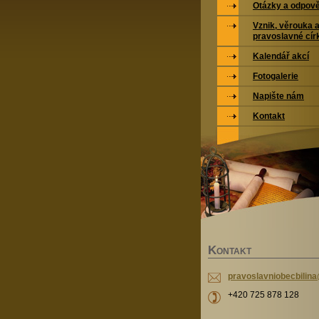
Otázky a odpově
Vznik, věrouka a
pravoslavné cír
Kalendář akcí
Fotogalerie
Napište nám
Kontakt
K
ONTAKT
pravosla
vniobecb
ili
+420 725 878 128