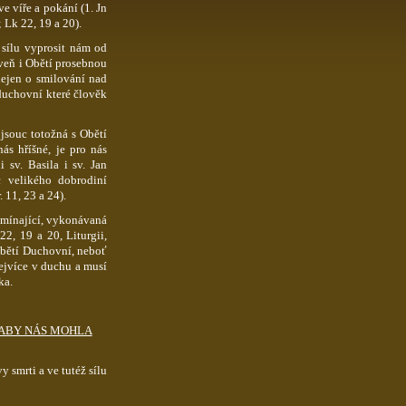
 ve víře a pokání (1.
Jn
;
Lk
22, 19 a 20).
sílu vyprosit nám od
oveň i Obětí prosebnou
nejen o smilování nad
 duchovní které člověk
 jsouc totožná s Obětí
ás hříšné, je pro nás
ii sv.
Basila
i sv. Jan
c velikého dobrodiní
. 11, 23 a 24).
omínající, vykonávaná
22,
19 a 20, Liturgii,
Obětí Duchovní, neboť
ejvíce v duchu a musí
ka.
 ABY NÁS MOHLA
 smrti a ve tutéž sílu