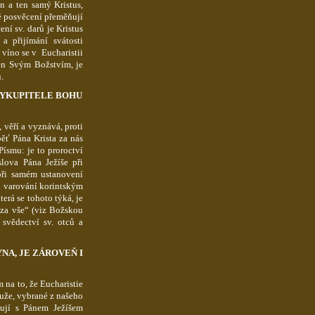
en a ten samý Kristus,
né posvěcení přeměňují
ní sv. darů je Kristus
a přijímání svátosti
a víno se v Eucharistii
men Svým Božstvím, je
.
VYKUPITELE BOHU
 věří a vyznává, proti
běť Pána Krista za nás
Písmu: je to proroctví
slova Pána Ježíše při
 při samém ustanovení
ko varování korintským
která se tohoto týká, je
 za vše“ (viz Božskou
, svědectví sv. otců a
NA, JE ZÁROVEŇ I
 na to, že Eucharistie
uže, vybrané z našeho
ocují s Pánem Ježíšem