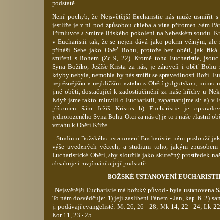
podstatě.
Není pochyb, že
Nejsvětější
Eucharistie nás může usmířit 
jestliže je v ní pod
způsobou
chleba a vína přítomen Sám Pán 
Přímluvce a Smírce lidského pokolení na Nebeském soudu. Kri
v Eucharistii tak, že se nejen dává jako pokrm věrným, ale 
přináší Sebe jako Oběť Bohu, protože bez oběti, jak říká
smíření s Bohem (
Žd
9, 22). Kromě toho Eucharistie, jsouc
Syna Božího, Ježíše Krista za nás, je zároveň i oběť Bohu z
kdyby nebyla, nemohla by nás smířit se spravedlností Boží. Eu
nejtěsnějším a nejbližším vztahu s Obětí golgotskou, mimo 
jiné oběti, dostačující k zadostiučinění za naše hříchy u Ne
Když jsme takto mluvili o Eucharistii, zapamatujme si: a) v E
přítomen Sám Ježíš Kristus b) Eucharistie je opravdo
jednorozeného Syna Bohu Otci za nás c) je to i naše vlastní obě
vztahu k Obětí Kříže.
Studium Božského ustanovení Eucharistie nám poslouží jak
výše uvedených věcech; a studium toho, jakým způsobem 
Eucharistické Oběti, aby sloužila jako skutečný prostředek n
obsahuje i rozjímání o její podstatě.
BOŽSKÉ USTANOVENÍ EUCHARISTI
Nejsvětější
Eucharistie má božský původ - byla ustanovena 
To nám dosvědčuje: 1) její zaslíbení Pánem - Jan, kap. 6. 2) sa
ji podávají evangelisté:
Mt
26, 26 - 28;
Mk
14, 22 - 24;
Lk
22,
Kor
11, 23 - 25.