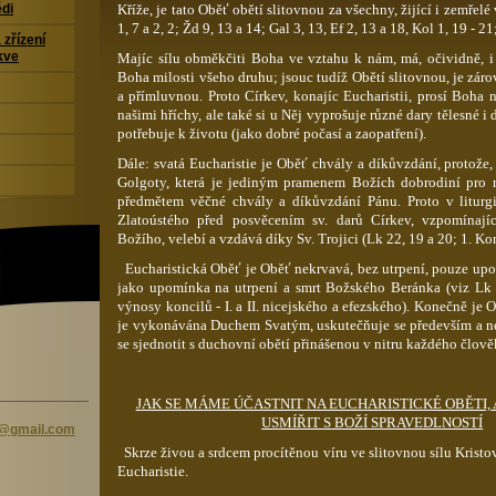
Kříže, je tato Oběť obětí slitovnou za všechny, žijící i zemřelé
di
1,
7 a 2, 2;
Žd
9, 13 a 14; Gal 3, 13,
Ef
2, 13 a 18, Kol 1, 19 - 21
 zřízení
kve
Majíc sílu
obměkčiti
Boha ve vztahu k nám, má, očividně, i 
Boha milosti všeho druhu; jsouc tudíž Obětí slitovnou, je zár
a přímluvnou. Proto Církev, konajíc Eucharistii, prosí Boha 
našimi hříchy, ale také si u Něj vyprošuje různé dary tělesné i
potřebuje k životu (jako dobré počasí a zaopatření).
Dále: svatá Eucharistie je Oběť chvály a díkůvzdání, protože,
Golgoty, která je jediným pramenem Božích dobrodiní pro n
předmětem věčné chvály a díkůvzdání Pánu. Proto v liturg
Zlatoústého před posvěcením sv. darů Církev, vzpomínají
Božího, velebí a vzdává díky Sv. Trojici (
Lk
22,
19 a 20; 1.
Kor
Eucharistická Oběť je Oběť nekrvavá, bez utrpení, pouze up
jako upomínka na utrpení a smrt Božského Beránka (viz
Lk
výnosy koncilů - I. a II.
nicejského
a
efezského
). Konečně je 
je vykonávána Duchem Svatým, uskutečňuje se především a n
se sjednotit s duchovní obětí přinášenou v nitru každého člově
JAK SE MÁME ÚČASTNIT NA EUCHARISTICKÉ OBĚTI,
USMÍŘIT S BOŽÍ SPRAVEDLNOSTÍ
na@gm
ail.com
Skrze živou a srdcem procítěnou víru ve slitovnou sílu Kristovy
Eucharistie.