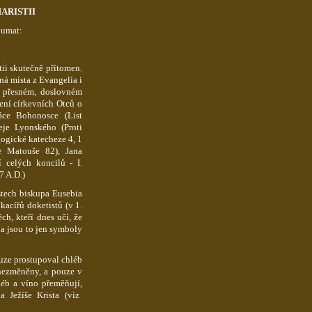
ARISTII
oumat:
tii skutečně přítomen.
ná místa z Evangelia i
v přesném, doslovném
čení církevních Otců o
náce
Bohonosce
(List
eje
Lyonského (Proti
ogické
katecheze 4, 1
e Matouše 82), Jana
í celých koncilů - I.
7 A.D.)
stech biskupa
Eusebia
 kacířů
doketistů
(v 1.
ěch, kteří dnes učí, že
a jsou to jen symboly
ouze prostupoval chléb
 nezměněny, a pouze v
léb a víno přeměňují,
 Ježíše Krista (viz