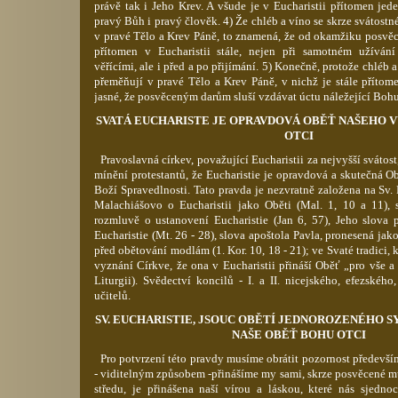
právě tak i Jeho Krev. A všude je v Eucharistii přítomen jed
pravý Bůh i pravý člověk. 4) Že chléb a víno se skrze svátost
v pravé Tělo a Krev Páně, to znamená, že od okamžiku posvěce
přítomen v Eucharistii stále, nejen při samotném užívání 
věřícími, ale i před a po přijímání. 5) Konečně, protože chléb 
přeměňují v pravé Tělo a Krev Páně, v nichž je stále příto
jasné, že posvěceným darům sluší vzdávat úctu náležející Bohu
SVATÁ EUCHARISTE JE OPRAVDOVÁ OBĚŤ NAŠEHO 
OTCI
Pravoslavná církev, považující Eucharistii za nejvyšší svátost,
mínění protestantů, že Eucharistie je opravdová a skutečná O
Boží Spravedlnosti. Tato pravda je nezvratně založena na Sv. 
Malachiášovo
o Eucharistii jako Oběti (
Mal
. 1,
10 a 11), 
rozmluvě o ustanovení Eucharistie (Jan 6, 57), Jeho slova
Eucharistie (
Mt
. 26 - 28), slova apoštola Pavla, pronesená ja
před obětování modlám (1.
Kor
. 10, 18 - 21); ve Svaté tradici, 
vyznání Církve, že ona v Eucharistii přináší Oběť „pro vše a
Liturgii). Svědectví koncilů - I. a II.
nicejského
,
efezského
učitelů.
SV. EUCHARISTIE, JSOUC OBĚTÍ JEDNOROZENÉHO SY
NAŠE OBĚŤ BOHU OTCI
Pro potvrzení této pravdy musíme obrátit pozornost především
- viditelným způsobem -přinášíme my sami, skrze posvěcené m
středu, je přinášena naší vírou a láskou, které nás sjedn