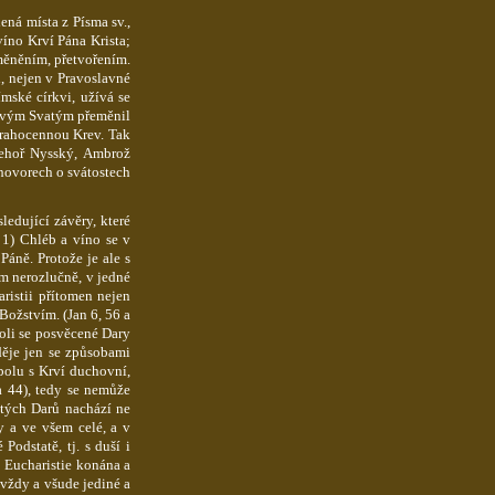
ná místa z Písma sv.,
íno Krví Pána Krista;
eměněním, přetvořením.
, nejen v Pravoslavné
ímské církvi, užívá se
 Svým Svatým přeměnil
Drahocennou Krev. Tak
Řehoř
Nysský
, Ambrož
hovorech o svátostech
ledující závěry, které
. 1) Chléb a víno se v
Páně. Protože je ale s
ím nerozlučně, v jedné
aristii přítomen nejen
 Božstvím. (Jan 6,
56 a
koli se posvěcené Dary
děje jen se
způsobami
spolu s Krví duchovní,
a 44), tedy se nemůže
atých Darů nachází ne
y a ve všem celé, a v
Podstatě, tj. s duší i
 Eucharistie konána a
 vždy a všude jediné a