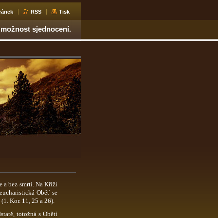
ránek
RSS
Tisk
 možnost sjednocení.
e a bez smrti. Na Kříži
eucharistická Oběť se
 (1.
Kor
. 11,
25 a 26).
statě, totožná s Obětí