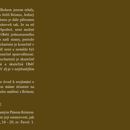
s Bohem jenom tehdy,
Ježíš Kristus, Jediný
stus je dále přítomen
zároveň tak, že za ně
 Apoštol, není možné
 Obětí jednorozeného
 naší strany, protože
charistie je konečně v
níž není a nemůže být
konečné spravedlnosti.
ucharistii je skutečně
vá a skutečná Oběť
ť d) je v nejtěsnějším
o úvod k rozjímání o
se máme účastnit na
ašeho smíření s Bohem,
E
Samým Pánem Kristem.
mo její ustanovení, jak
 16 - 20; sv. Pavel: 1.