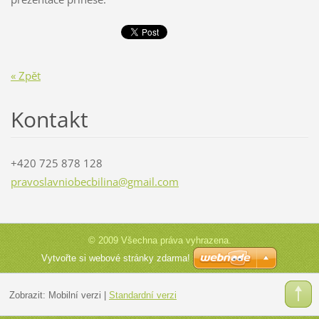
« Zpět
Kontakt
+420 725 878 128
pravosla
vniobecb
ilina@gm
ail.com
© 2009 Všechna práva vyhrazena.
Vytvořte si webové stránky zdarma!
Zobrazit:
Mobilní verzi
|
Standardní verzi