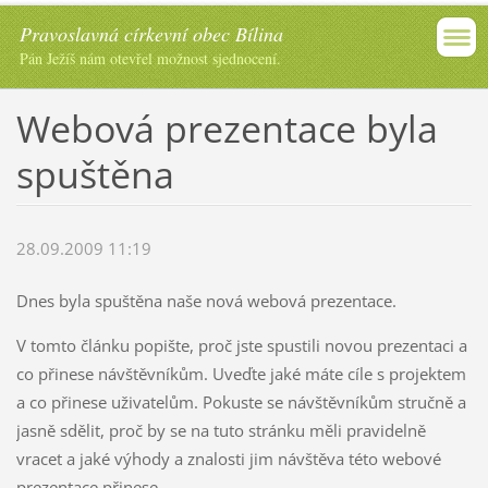
Pravoslavná církevní obec Bílina
Pán Ježíš nám otevřel možnost sjednocení.
Webová prezentace byla
spuštěna
28.09.2009 11:19
Dnes byla spuštěna naše nová webová prezentace.
V tomto článku popište, proč jste spustili novou prezentaci a
co přinese návštěvníkům. Uveďte jaké máte cíle s projektem
a co přinese uživatelům. Pokuste se návštěvníkům stručně a
jasně sdělit, proč by se na tuto stránku měli pravidelně
vracet a jaké výhody a znalosti jim návštěva této webové
prezentace přinese.