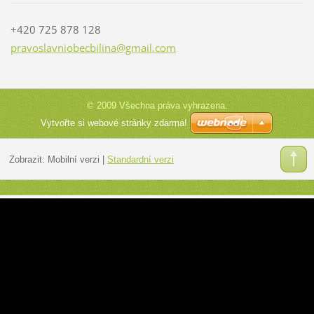
+420 725 878 128
pravosla
vniobecb
ilina@gm
ail.com
© 2009 Všechna práva vyhrazena.
Vytvořte si webové stránky zdarma!
Zobrazit:
Mobilní verzi
|
Standardní verzi