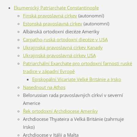
Ekumenický Patriarchate Constantinople
Finská pravoslavná církev
(autonomní)
Estonská pravoslavná církev
(autonomní)
Albánská ortodoxní diecéze Ameriky
Carpatho-ruská ortodoxní diecéze v USA
Ukrajinská pravoslavná církev Kanady
Ukrajinská pravoslavná církev USA
Patriarchální Exarchate pro ortodoxní farnosti ruské
tradice v západní Evropě
Episkopální Vicariate Velké Británie a Irsko
Nasednout na Athos
Belorussian rada pravoslavných církví v severní
Americe
Řek ortodoxní Archdiocese Ameriky
Archdiocese Thyateira a Velká Británie (zahrnuje
Irsko)
Archdiocese v Itálii a Malta