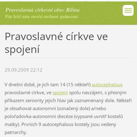
Pravoslavná církevní obec Bílina
Pán Ježíš nám otevřel možnost sjednocení.
Pravoslavné církve ve
spojení
29.09.2009 22:12
V dnešní době, je jich tam 14 (15 někteří)
autocephalous
pravoslavné církve, ve
spojení
spolu navzájem, s přesným
příkazem seniority jejich hlav jak zaznamenaný dole. Někteří
je obsahovat autonomní (označený dole) a/nebo
polořadovka-autonomní diecéze (vypsané uvnitř kostelů
matky). Prvních 9 autocephalous kostely jsou vedeny
patriarchy.