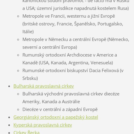
kanonickou soudní pravomoc - de facto má v Rusku
a USA; územní jurisdikce napadnutá kostelem Rusa)
Metropole ve Francii, westernu a jižní Evropě
(britské ostrovy, Francie, Španělsko, Portugalsko,
Itálie)
Metropole v Německu a centrální Evropě (Německo,
severní a centrální Evropa)
Rumunský ortodoxní Archdiocese v Americe a
Kanadě (USA, Kanada, Argentina, Venesuela)
Rumunské ortodoxní biskupství Dacia Felixová (v
Srbsku)
Bulharská pravoslavná církev
Bulharská východní pravoslavná církev diecéze
Ameriky, Kanada a Austrálie
Diecéze v centrální a západní Evropě
Georgiánský ortodoxní a papežský kostel
Kyperská pravoslavná církev
Církev Řecka