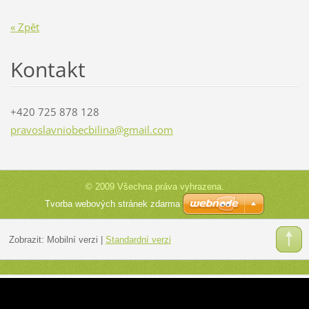
« Zpět
Kontakt
+420 725 878 128
pravosla
vniobecb
ilina@gm
ail.com
© 2009 Všechna práva vyhrazena.
Tvorba webových stránek zdarma
Zobrazit:
Mobilní verzi
|
Standardní verzi